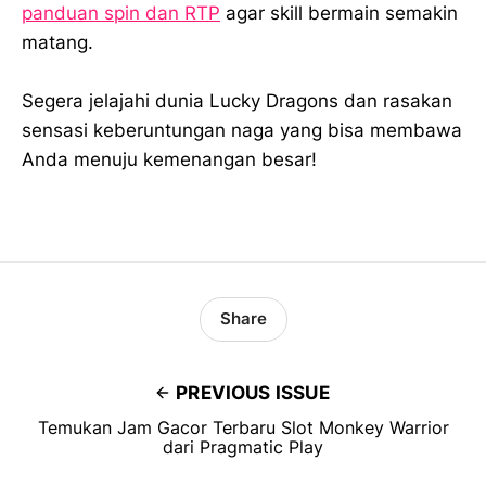
panduan spin dan RTP
agar skill bermain semakin
matang.
Segera jelajahi dunia Lucky Dragons dan rasakan
sensasi keberuntungan naga yang bisa membawa
Anda menuju kemenangan besar!
Share
PREVIOUS ISSUE
Temukan Jam Gacor Terbaru Slot Monkey Warrior
dari Pragmatic Play