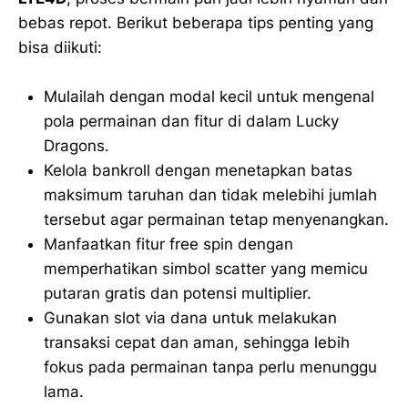
bebas repot. Berikut beberapa tips penting yang
bisa diikuti:
Mulailah dengan modal kecil untuk mengenal
pola permainan dan fitur di dalam Lucky
Dragons.
Kelola bankroll dengan menetapkan batas
maksimum taruhan dan tidak melebihi jumlah
tersebut agar permainan tetap menyenangkan.
Manfaatkan fitur free spin dengan
memperhatikan simbol scatter yang memicu
putaran gratis dan potensi multiplier.
Gunakan slot via dana untuk melakukan
transaksi cepat dan aman, sehingga lebih
fokus pada permainan tanpa perlu menunggu
lama.