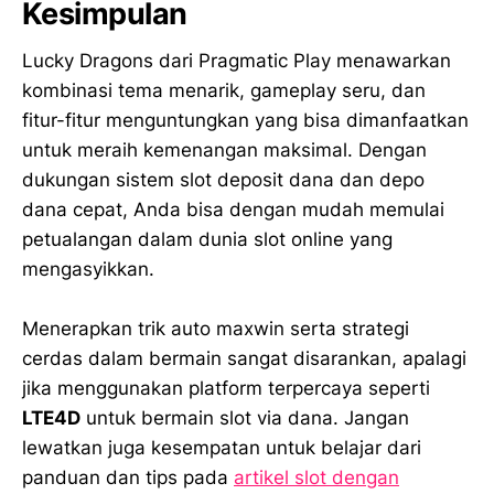
Kesimpulan
Lucky Dragons dari Pragmatic Play menawarkan
kombinasi tema menarik, gameplay seru, dan
fitur-fitur menguntungkan yang bisa dimanfaatkan
untuk meraih kemenangan maksimal. Dengan
dukungan sistem slot deposit dana dan depo
dana cepat, Anda bisa dengan mudah memulai
petualangan dalam dunia slot online yang
mengasyikkan.
Menerapkan trik auto maxwin serta strategi
cerdas dalam bermain sangat disarankan, apalagi
jika menggunakan platform terpercaya seperti
LTE4D
untuk bermain slot via dana. Jangan
lewatkan juga kesempatan untuk belajar dari
panduan dan tips pada
artikel slot dengan