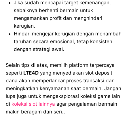
Jika sudah mencapai target kemenangan,
sebaiknya berhenti bermain untuk
mengamankan profit dan menghindari
kerugian.
Hindari mengejar kerugian dengan menambah
taruhan secara emosional, tetap konsisten
dengan strategi awal.
Selain tips di atas, memilih platform terpercaya
seperti
LTE4D
yang menyediakan slot deposit
dana akan memperlancar proses transaksi dan
meningkatkan kenyamanan saat bermain. Jangan
lupa juga untuk mengeksplorasi koleksi game lain
di
koleksi slot lainnya
agar pengalaman bermain
makin beragam dan seru.