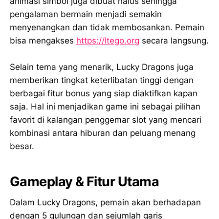
animasi simbol juga dibuat halus sehingga
pengalaman bermain menjadi semakin
menyenangkan dan tidak membosankan. Pemain
bisa mengakses
https://ltego.org
secara langsung.
Selain tema yang menarik, Lucky Dragons juga
memberikan tingkat keterlibatan tinggi dengan
berbagai fitur bonus yang siap diaktifkan kapan
saja. Hal ini menjadikan game ini sebagai pilihan
favorit di kalangan penggemar slot yang mencari
kombinasi antara hiburan dan peluang menang
besar.
Gameplay & Fitur Utama
Dalam Lucky Dragons, pemain akan berhadapan
dengan 5 gulungan dan sejumlah garis