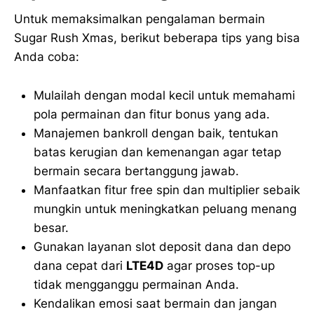
Untuk memaksimalkan pengalaman bermain
Sugar Rush Xmas, berikut beberapa tips yang bisa
Anda coba:
Mulailah dengan modal kecil untuk memahami
pola permainan dan fitur bonus yang ada.
Manajemen bankroll dengan baik, tentukan
batas kerugian dan kemenangan agar tetap
bermain secara bertanggung jawab.
Manfaatkan fitur free spin dan multiplier sebaik
mungkin untuk meningkatkan peluang menang
besar.
Gunakan layanan slot deposit dana dan depo
dana cepat dari
LTE4D
agar proses top-up
tidak mengganggu permainan Anda.
Kendalikan emosi saat bermain dan jangan