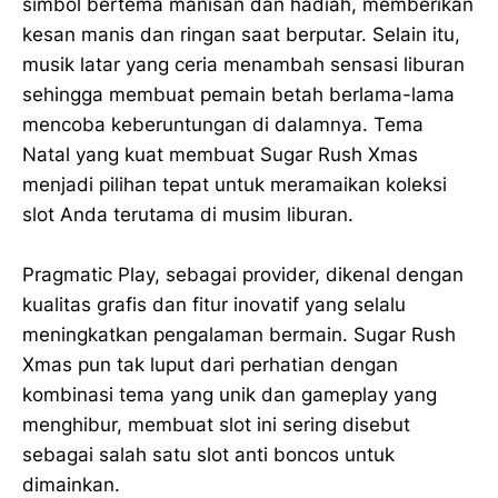
simbol bertema manisan dan hadiah, memberikan
kesan manis dan ringan saat berputar. Selain itu,
musik latar yang ceria menambah sensasi liburan
sehingga membuat pemain betah berlama-lama
mencoba keberuntungan di dalamnya. Tema
Natal yang kuat membuat Sugar Rush Xmas
menjadi pilihan tepat untuk meramaikan koleksi
slot Anda terutama di musim liburan.
Pragmatic Play, sebagai provider, dikenal dengan
kualitas grafis dan fitur inovatif yang selalu
meningkatkan pengalaman bermain. Sugar Rush
Xmas pun tak luput dari perhatian dengan
kombinasi tema yang unik dan gameplay yang
menghibur, membuat slot ini sering disebut
sebagai salah satu slot anti boncos untuk
dimainkan.