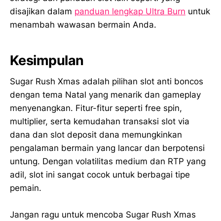
disajikan dalam
panduan lengkap Ultra Burn
untuk
menambah wawasan bermain Anda.
Kesimpulan
Sugar Rush Xmas adalah pilihan slot anti boncos
dengan tema Natal yang menarik dan gameplay
menyenangkan. Fitur-fitur seperti free spin,
multiplier, serta kemudahan transaksi slot via
dana dan slot deposit dana memungkinkan
pengalaman bermain yang lancar dan berpotensi
untung. Dengan volatilitas medium dan RTP yang
adil, slot ini sangat cocok untuk berbagai tipe
pemain.
Jangan ragu untuk mencoba Sugar Rush Xmas