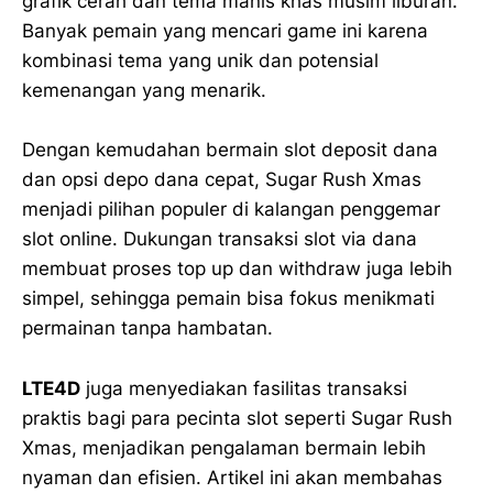
grafik cerah dan tema manis khas musim liburan.
Banyak pemain yang mencari game ini karena
kombinasi tema yang unik dan potensial
kemenangan yang menarik.
Dengan kemudahan bermain slot deposit dana
dan opsi depo dana cepat, Sugar Rush Xmas
menjadi pilihan populer di kalangan penggemar
slot online. Dukungan transaksi slot via dana
membuat proses top up dan withdraw juga lebih
simpel, sehingga pemain bisa fokus menikmati
permainan tanpa hambatan.
LTE4D
juga menyediakan fasilitas transaksi
praktis bagi para pecinta slot seperti Sugar Rush
Xmas, menjadikan pengalaman bermain lebih
nyaman dan efisien. Artikel ini akan membahas