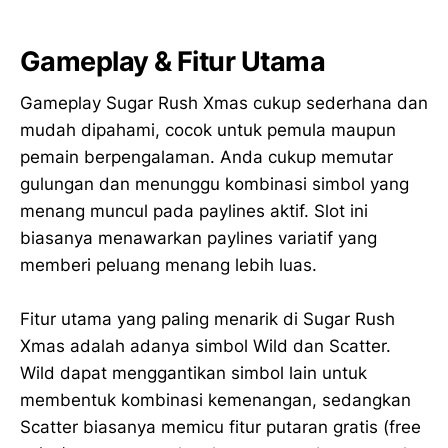
Gameplay & Fitur Utama
Gameplay Sugar Rush Xmas cukup sederhana dan
mudah dipahami, cocok untuk pemula maupun
pemain berpengalaman. Anda cukup memutar
gulungan dan menunggu kombinasi simbol yang
menang muncul pada paylines aktif. Slot ini
biasanya menawarkan paylines variatif yang
memberi peluang menang lebih luas.
Fitur utama yang paling menarik di Sugar Rush
Xmas adalah adanya simbol Wild dan Scatter.
Wild dapat menggantikan simbol lain untuk
membentuk kombinasi kemenangan, sedangkan
Scatter biasanya memicu fitur putaran gratis (free