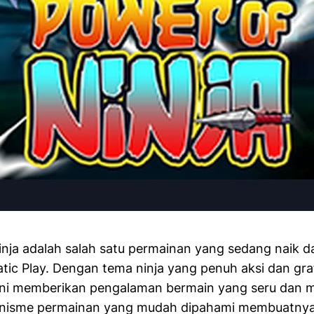
inja adalah salah satu permainan yang sedang naik d
tic Play. Dengan tema ninja yang penuh aksi dan gra
ini memberikan pengalaman bermain yang seru dan 
anisme permainan yang mudah dipahami membuatnya