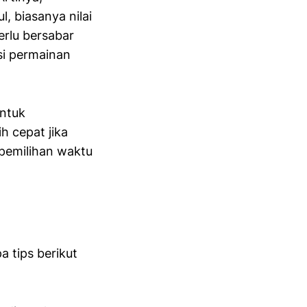
, biasanya nilai
erlu bersabar
si permainan
untuk
h cepat jika
 pemilihan waktu
.
 tips berikut