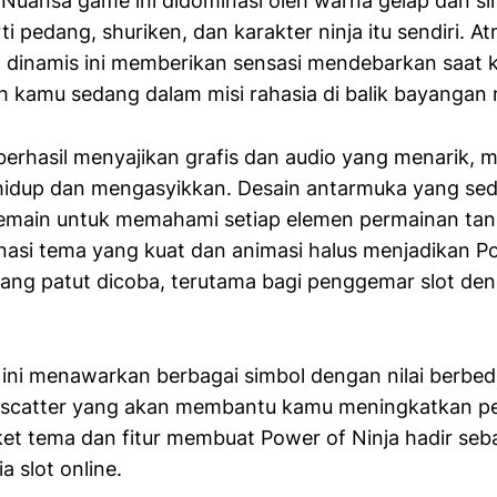
 Nuansa game ini didominasi oleh warna gelap dan s
ti pedang, shuriken, dan karakter ninja itu sendiri. A
 dinamis ini memberikan sensasi mendebarkan saat
ah kamu sedang dalam misi rahasia di balik bayangan
berhasil menyajikan grafis dan audio yang menarik, 
 hidup dan mengasyikkan. Desain antarmuka yang sed
main untuk memahami setiap elemen permainan tan
asi tema yang kuat dan animasi halus menjadikan Po
 yang patut dicoba, terutama bagi penggemar slot deng
e ini menawarkan berbagai simbol dengan nilai berbe
n scatter yang akan membantu kamu meningkatkan p
et tema dan fitur membuat Power of Ninja hadir seba
a slot online.