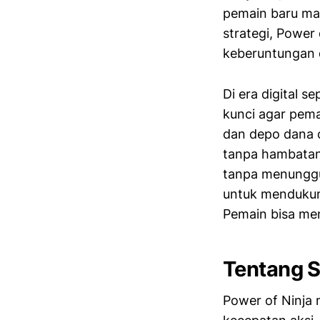
pemain baru m
strategi, Power
keberuntungan 
Di era digital 
kunci agar pema
dan depo dana c
tanpa hambatan
tanpa menunggu 
untuk mendukun
Pemain bisa m
Tentang S
Power of Ninja