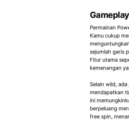
Gameplay 
Permainan Powe
Kamu cukup mem
menguntungkan 
sejumlah garis
Fitur utama sep
kemenangan yan
Selain wild, ada
mendapatkan tig
ini memungkink
berpeluang mera
free spin, mena