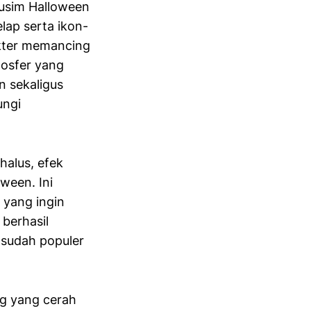
usim Halloween
lap serta ikon-
akter memancing
osfer yang
 sekaligus
ungi
halus, efek
ween. Ini
 yang ingin
berhasil
sudah populer
ng yang cerah