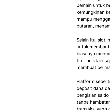
pemain untuk b
kemungkinan kem
mampu menggan
putaran, menam
Selain itu, slot
untuk membantu
biasanya muncu
fitur unik lain 
membuat permai
Platform sepert
deposit dana d
pengisian saldo
tanpa hambatan.
transaksi yang 