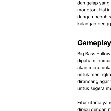
dan gelap yang 
monoton. Hal i
dengan penuh se
kalangan peng
Gameplay 
Big Bass Hallo
dipahami namun
akan menemukan
untuk meningka
dirancang agar
untuk segera men
Fitur utama yan
dipicu dengan m