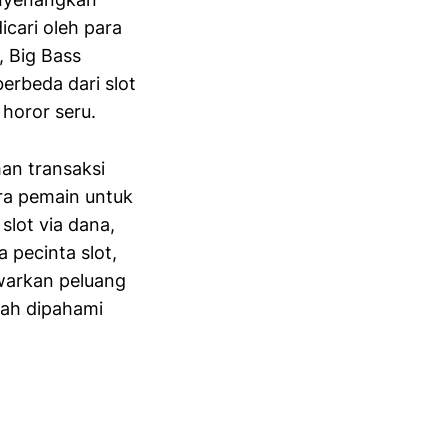
icari oleh para
, Big Bass
erbeda dari slot
horor seru.
an transaksi
ra pemain untuk
slot via dana,
 pecinta slot,
awarkan peluang
ah dipahami