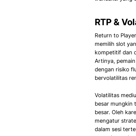
RTP & Vola
Return to Playe
memilih slot y
kompetitif dan 
Artinya, pemain
dengan risiko f
bervolatilitas r
Volatilitas med
besar mungkin t
besar. Oleh kar
mengatur strat
dalam sesi tert