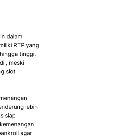
ain dalam
iliki RTP yang
hingga tinggi.
il, meski
g slot
kemenangan
enderung lebih
s siap
a kemenangan
ankroll agar