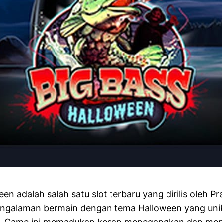
en adalah salah satu slot terbaru yang dirilis oleh Pr
galaman bermain dengan tema Halloween yang uni
n. Game ini memadukan kesan menegangkan dan me