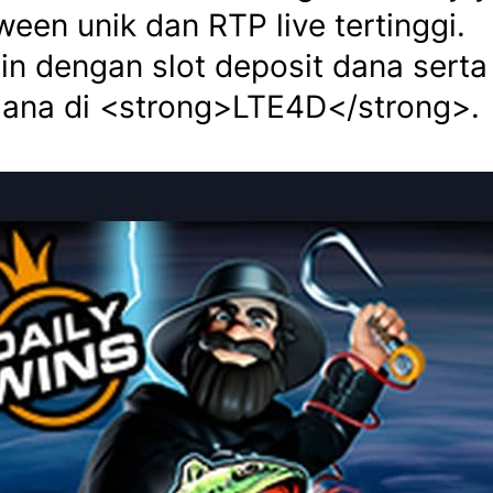
en unik dan RTP live tertinggi.
 dengan slot deposit dana serta
 dana di <strong>LTE4D</strong>.