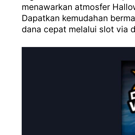
menawarkan atmosfer Hallowe
Dapatkan kemudahan bermain
dana cepat melalui slot via