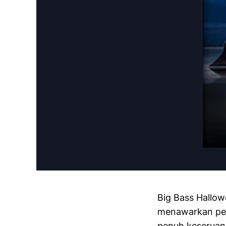
Big Bass Hallowe
menawarkan pen
penuh keserua