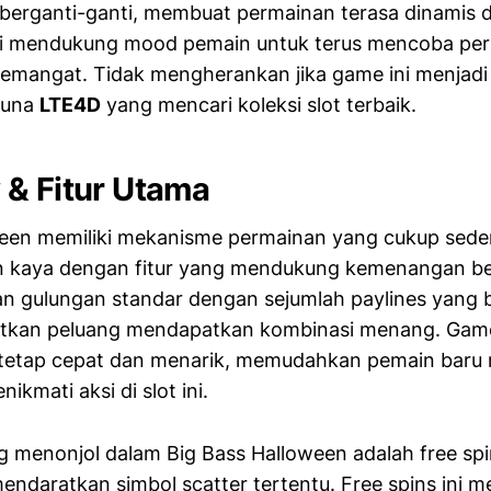
berganti-ganti, membuat permainan terasa dinamis d
ni mendukung mood pemain untuk terus mencoba pe
mangat. Tidak mengherankan jika game ini menjadi f
guna
LTE4D
yang mencari koleksi slot terbaik.
& Fitur Utama
ween memiliki mekanisme permainan yang cukup sede
 kaya dengan fitur yang mendukung kemenangan be
 gulungan standar dengan sejumlah paylines yang bi
tkan peluang mendapatkan kombinasi menang. Gam
 tetap cepat dan menarik, memudahkan pemain baru
ikmati aksi di slot ini.
g menonjol dalam Big Bass Halloween adalah free sp
endaratkan simbol scatter tertentu. Free spins ini