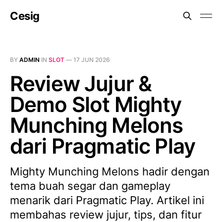
Cesig
BY
ADMIN
IN
SLOT
—
17 JUN 2026
Review Jujur &
Demo Slot Mighty
Munching Melons
dari Pragmatic Play
Mighty Munching Melons hadir dengan
tema buah segar dan gameplay
menarik dari Pragmatic Play. Artikel ini
membahas review jujur, tips, dan fitur