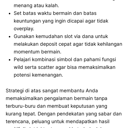
menang atau kalah.
Set batas waktu bermain dan batas
keuntungan yang ingin dicapai agar tidak
overplay.
Gunakan kemudahan slot via dana untuk
melakukan deposit cepat agar tidak kehilangan
momentum bermain.
Pelajari kombinasi simbol dan pahami fungsi
wild serta scatter agar bisa memaksimalkan
potensi kemenangan.
Strategi di atas sangat membantu Anda
memaksimalkan pengalaman bermain tanpa
terburu-buru dan membuat keputusan yang
kurang tepat. Dengan pendekatan yang sabar dan
terencana, peluang untuk mendapatkan hasil