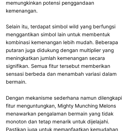
memungkinkan potensi penggandaan
kemenangan.
Selain itu, terdapat simbol wild yang berfungsi
menggantikan simbol lain untuk membentuk
kombinasi kemenangan lebih mudah. Beberapa
putaran juga didukung dengan multiplier yang
meningkatkan jumlah kemenangan secara
signifikan. Semua fitur tersebut memberikan
sensasi berbeda dan menambah variasi dalam
bermain.
Dengan mekanisme sederhana namun dilengkapi
fitur menguntungkan, Mighty Munching Melons
menawarkan pengalaman bermain yang tidak
monoton dan tetap menarik untuk dijelajahi.
Pastikan juga untuk memanfaatkan kemudahan