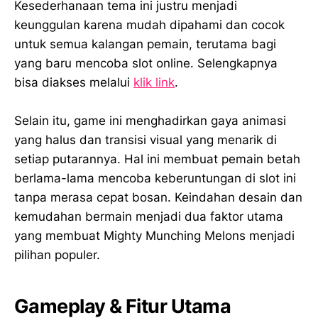
Kesederhanaan tema ini justru menjadi
keunggulan karena mudah dipahami dan cocok
untuk semua kalangan pemain, terutama bagi
yang baru mencoba slot online. Selengkapnya
bisa diakses melalui
klik link
.
Selain itu, game ini menghadirkan gaya animasi
yang halus dan transisi visual yang menarik di
setiap putarannya. Hal ini membuat pemain betah
berlama-lama mencoba keberuntungan di slot ini
tanpa merasa cepat bosan. Keindahan desain dan
kemudahan bermain menjadi dua faktor utama
yang membuat Mighty Munching Melons menjadi
pilihan populer.
Gameplay & Fitur Utama