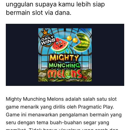
unggulan supaya kamu lebih siap
bermain slot via dana.
Mighty Munching Melons adalah salah satu slot
game menarik yang dirilis oleh Pragmatic Play.
Game ini menawarkan pengalaman bermain yang
seru dengan tema buah-buahan segar yang