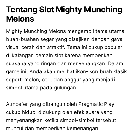
Tentang Slot Mighty Munching
Melons
Mighty Munching Melons mengambil tema utama
buah-buahan segar yang disajikan dengan gaya
visual cerah dan atraktif. Tema ini cukup populer
di kalangan pemain slot karena memberikan
suasana yang ringan dan menyenangkan. Dalam
game ini, Anda akan melihat ikon-ikon buah klasik
seperti melon, ceri, dan anggur yang menjadi
simbol utama pada gulungan.
Atmosfer yang dibangun oleh Pragmatic Play
cukup hidup, didukung oleh efek suara yang
menyenangkan ketika simbol-simbol tersebut
muncul dan memberikan kemenangan.