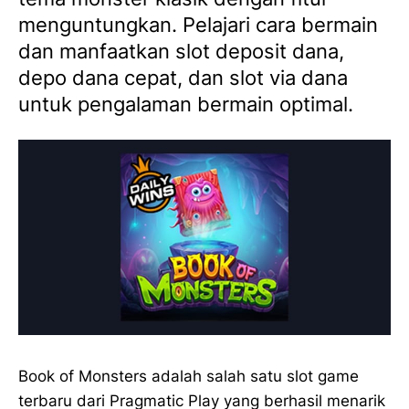
menguntungkan. Pelajari cara bermain
dan manfaatkan slot deposit dana,
depo dana cepat, dan slot via dana
untuk pengalaman bermain optimal.
Book of Monsters adalah salah satu slot game
terbaru dari Pragmatic Play yang berhasil menarik