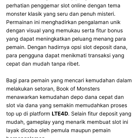
perhatian penggemar slot online dengan tema
monster klasik yang seru dan penuh misteri.
Permainan ini menghadirkan pengalaman unik
dengan visual yang memukau serta fitur bonus
yang dapat meningkatkan peluang menang para
pemain. Dengan hadirnya opsi slot deposit dana,
para pengguna dapat menikmati transaksi yang
cepat dan mudah tanpa ribet.
Bagi para pemain yang mencari kemudahan dalam
melakukan setoran, Book of Monsters
menawarkan kemudahan depo dana cepat dan
slot via dana yang semakin memudahkan proses
top up di platform
LTE4D
. Selain fitur deposit yang
mudah, gameplay yang menarik membuat slot ini
layak dicoba oleh pemula maupun pemain