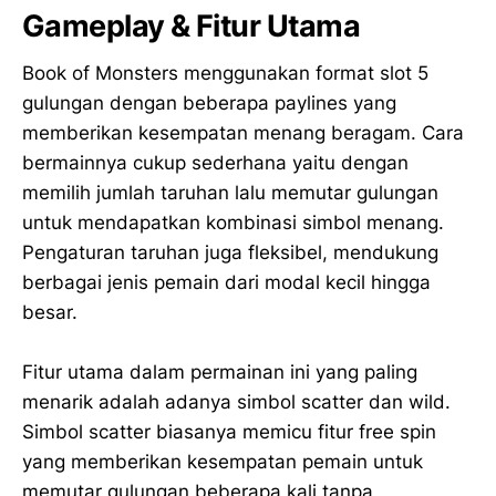
Gameplay & Fitur Utama
Book of Monsters menggunakan format slot 5
gulungan dengan beberapa paylines yang
memberikan kesempatan menang beragam. Cara
bermainnya cukup sederhana yaitu dengan
memilih jumlah taruhan lalu memutar gulungan
untuk mendapatkan kombinasi simbol menang.
Pengaturan taruhan juga fleksibel, mendukung
berbagai jenis pemain dari modal kecil hingga
besar.
Fitur utama dalam permainan ini yang paling
menarik adalah adanya simbol scatter dan wild.
Simbol scatter biasanya memicu fitur free spin
yang memberikan kesempatan pemain untuk
memutar gulungan beberapa kali tanpa