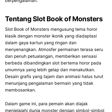
berpengalaman.
Tentang Slot Book of Monsters
Slot Book of Monsters mengusung tema horor
klasik dengan monster ikonik yang diadaptasi
dalam gaya kartun yang ringan dan
menyenangkan. Atmosfer permainan terasa seru
dan penuh petualangan, memberikan sensasi
berbeda dibandingkan slot bertema horor pada
umumnya yang lebih gelap dan menakutkan.
Desain grafis yang tajam dan animasi halus turut
menunjang pengalaman bermain yang tidak
membosankan.
Dalam game ini, para pemain akan diajak
menjelajahi dunia monster dengan simbol-simbol