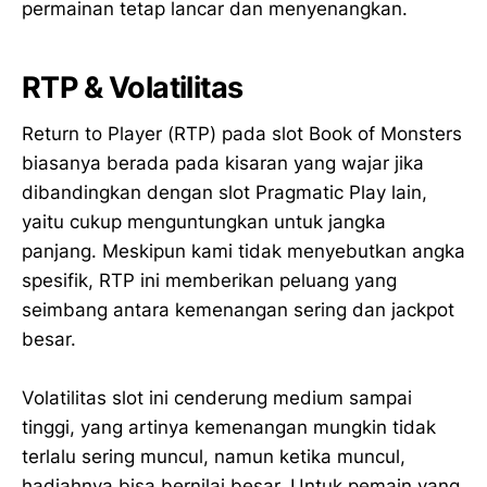
permainan tetap lancar dan menyenangkan.
RTP & Volatilitas
Return to Player (RTP) pada slot Book of Monsters
biasanya berada pada kisaran yang wajar jika
dibandingkan dengan slot Pragmatic Play lain,
yaitu cukup menguntungkan untuk jangka
panjang. Meskipun kami tidak menyebutkan angka
spesifik, RTP ini memberikan peluang yang
seimbang antara kemenangan sering dan jackpot
besar.
Volatilitas slot ini cenderung medium sampai
tinggi, yang artinya kemenangan mungkin tidak
terlalu sering muncul, namun ketika muncul,
hadiahnya bisa bernilai besar. Untuk pemain yang