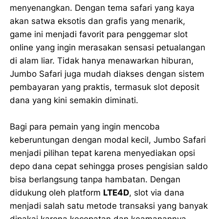
menyenangkan. Dengan tema safari yang kaya
akan satwa eksotis dan grafis yang menarik,
game ini menjadi favorit para penggemar slot
online yang ingin merasakan sensasi petualangan
di alam liar. Tidak hanya menawarkan hiburan,
Jumbo Safari juga mudah diakses dengan sistem
pembayaran yang praktis, termasuk slot deposit
dana yang kini semakin diminati.
Bagi para pemain yang ingin mencoba
keberuntungan dengan modal kecil, Jumbo Safari
menjadi pilihan tepat karena menyediakan opsi
depo dana cepat sehingga proses pengisian saldo
bisa berlangsung tanpa hambatan. Dengan
didukung oleh platform
LTE4D
, slot via dana
menjadi salah satu metode transaksi yang banyak