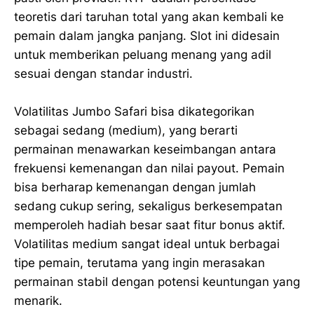
teoretis dari taruhan total yang akan kembali ke
pemain dalam jangka panjang. Slot ini didesain
untuk memberikan peluang menang yang adil
sesuai dengan standar industri.
Volatilitas Jumbo Safari bisa dikategorikan
sebagai sedang (medium), yang berarti
permainan menawarkan keseimbangan antara
frekuensi kemenangan dan nilai payout. Pemain
bisa berharap kemenangan dengan jumlah
sedang cukup sering, sekaligus berkesempatan
memperoleh hadiah besar saat fitur bonus aktif.
Volatilitas medium sangat ideal untuk berbagai
tipe pemain, terutama yang ingin merasakan
permainan stabil dengan potensi keuntungan yang
menarik.