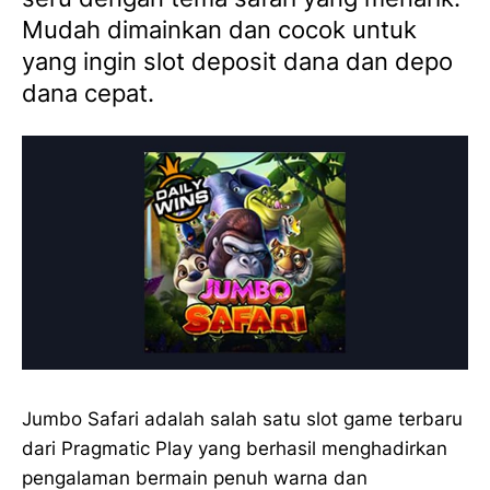
Mudah dimainkan dan cocok untuk
yang ingin slot deposit dana dan depo
dana cepat.
Jumbo Safari adalah salah satu slot game terbaru
dari Pragmatic Play yang berhasil menghadirkan
pengalaman bermain penuh warna dan