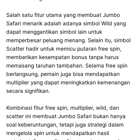
Salah satu fitur utama yang membuat Jumbo
Safari menarik adalah adanya simbol Wild yang
dapat menggantikan simbol lain untuk
memperbesar peluang menang. Selain itu, simbol
Scatter hadir untuk memicu putaran free spin,
memberikan kesempatan bonus tanpa harus
memasang taruhan tambahan. Selama free spin
berlangsung, pemain juga bisa mendapatkan
multiplier yang dapat meningkatkan kemenangan
secara signifikan.
Kombinasi fitur free spin, multiplier, wild, dan
scatter ini membuat Jumbo Safari bukan hanya
soal keberuntungan, tetapi juga strategi dalam
mengelola spin untuk mendapatkan hasil