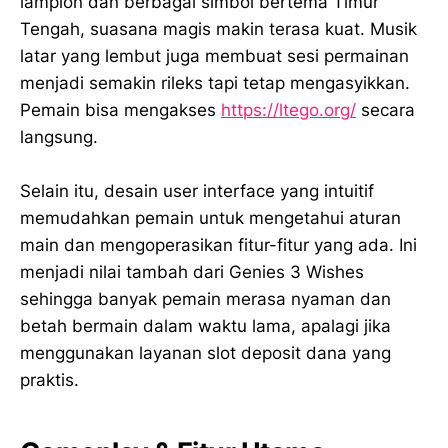
lampion dan berbagai simbol bertema Timur
Tengah, suasana magis makin terasa kuat. Musik
latar yang lembut juga membuat sesi permainan
menjadi semakin rileks tapi tetap mengasyikkan.
Pemain bisa mengakses
https://ltego.org/
secara
langsung.
Selain itu, desain user interface yang intuitif
memudahkan pemain untuk mengetahui aturan
main dan mengoperasikan fitur-fitur yang ada. Ini
menjadi nilai tambah dari Genies 3 Wishes
sehingga banyak pemain merasa nyaman dan
betah bermain dalam waktu lama, apalagi jika
menggunakan layanan slot deposit dana yang
praktis.