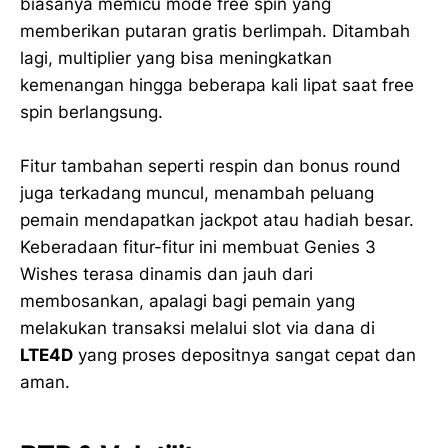
biasanya memicu mode free spin yang
memberikan putaran gratis berlimpah. Ditambah
lagi, multiplier yang bisa meningkatkan
kemenangan hingga beberapa kali lipat saat free
spin berlangsung.
Fitur tambahan seperti respin dan bonus round
juga terkadang muncul, menambah peluang
pemain mendapatkan jackpot atau hadiah besar.
Keberadaan fitur-fitur ini membuat Genies 3
Wishes terasa dinamis dan jauh dari
membosankan, apalagi bagi pemain yang
melakukan transaksi melalui slot via dana di
LTE4D
yang proses depositnya sangat cepat dan
aman.