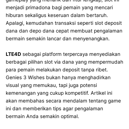
menjadi primadona bagi pemain yang mencari
hiburan sekaligus keseruan dalam bertaruh.
Apalagi, kemudahan transaksi seperti slot deposit
dana dan depo dana cepat membuat pengalaman
bermain semakin lancar dan menyenangkan.
LTE4D
sebagai platform terpercaya menyediakan
berbagai pilihan slot via dana yang mempermudah
para pemain melakukan deposit tanpa ribet.
Genies 3 Wishes bukan hanya menghadirkan
visual yang memukau, tapi juga potensi
kemenangan yang cukup kompetitif. Artikel ini
akan membahas secara mendalam tentang game
ini dan memberikan tips agar pengalaman
bermain Anda semakin optimal.