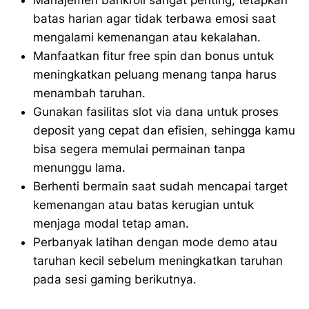
Manajemen bankroll sangat penting; tetapkan
batas harian agar tidak terbawa emosi saat
mengalami kemenangan atau kekalahan.
Manfaatkan fitur free spin dan bonus untuk
meningkatkan peluang menang tanpa harus
menambah taruhan.
Gunakan fasilitas slot via dana untuk proses
deposit yang cepat dan efisien, sehingga kamu
bisa segera memulai permainan tanpa
menunggu lama.
Berhenti bermain saat sudah mencapai target
kemenangan atau batas kerugian untuk
menjaga modal tetap aman.
Perbanyak latihan dengan mode demo atau
taruhan kecil sebelum meningkatkan taruhan
pada sesi gaming berikutnya.