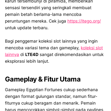
karun tersembunyi di piramida, memberikan
sensasi tersendiri yang seringkali membuat
pemain betah berlama-lama mencoba
peruntungan mereka. Cek juga
https://ltego.org/
untuk update terbaru.
Bagi penggemar koleksi slot lainnya yang ingin
mencoba variasi tema dan gameplay,
koleksi slot
lainnya
di
LTE4D
sangat direkomendasikan untuk
eksplorasi lebih lanjut.
Gameplay & Fitur Utama
Gameplay Egyptian Fortunes cukup sederhana
dengan format gulungan standar, namun fitur-
fiturnya cukup beragam dan menarik. Pemain
harus mencocokkan simbol-simbol pada paylines