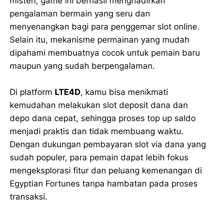
misteri, game ini berhasil menghadirkan
pengalaman bermain yang seru dan
menyenangkan bagi para penggemar slot online.
Selain itu, mekanisme permainan yang mudah
dipahami membuatnya cocok untuk pemain baru
maupun yang sudah berpengalaman.
Di platform
LTE4D
, kamu bisa menikmati
kemudahan melakukan slot deposit dana dan
depo dana cepat, sehingga proses top up saldo
menjadi praktis dan tidak membuang waktu.
Dengan dukungan pembayaran slot via dana yang
sudah populer, para pemain dapat lebih fokus
mengeksplorasi fitur dan peluang kemenangan di
Egyptian Fortunes tanpa hambatan pada proses
transaksi.