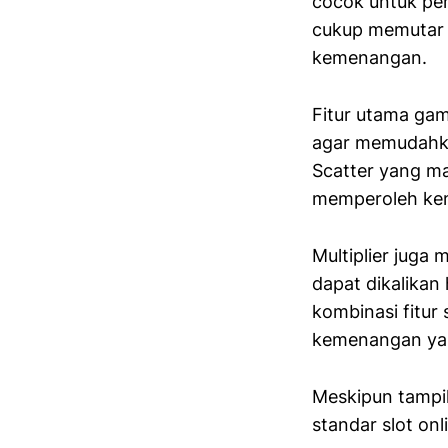
cocok untuk pem
cukup memutar 
kemenangan.
Fitur utama gam
agar memudahka
Scatter yang m
memperoleh ke
Multiplier juga
dapat dikalikan 
kombinasi fitur
kemenangan yan
Meskipun tampil
standar slot o