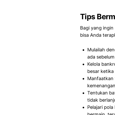
Tips Berm
Bagi yang ingin
bisa Anda tera
Mulailah den
ada sebelum
Kelola bankr
besar ketik
Manfaatkan f
kemenangan 
Tentukan bat
tidak berlanj
Pelajari pol
bermain, ter