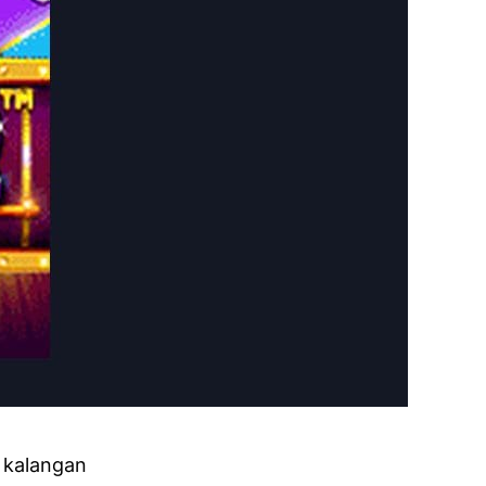
 kalangan