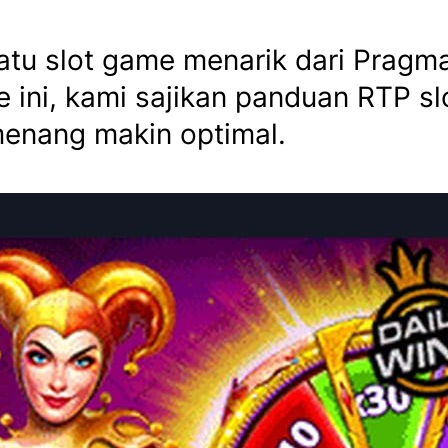
atu slot game menarik dari Pragma
ne ini, kami sajikan panduan RTP sl
 menang makin optimal.