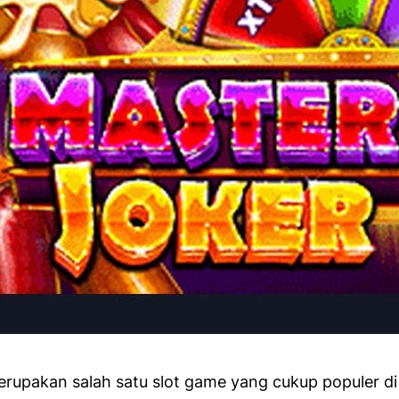
rupakan salah satu slot game yang cukup populer di