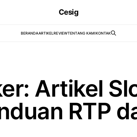
Cesig
BERANDA
ARTIKEL
REVIEW
TENTANG KAMI
KONTAK
r: Artikel Sl
nduan RTP da