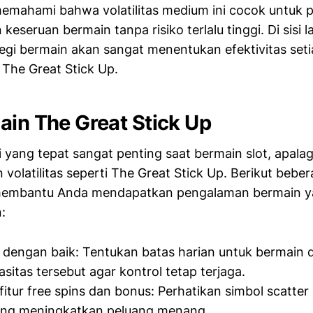
memahami bahwa volatilitas medium ini cocok untuk 
keseruan bermain tanpa risiko terlalu tinggi. Di sisi l
egi bermain akan sangat menentukan efektivitas set
 The Great Stick Up.
ain The Great Stick Up
gi yang tepat sangat penting saat bermain slot, apala
 volatilitas seperti The Great Stick Up. Berikut beber
 membantu Anda mendapatkan pengalaman bermain ya
:
 dengan baik: Tentukan batas harian untuk bermain 
asitas tersebut agar kontrol tetap terjaga.
itur free spins dan bonus: Perhatikan simbol scatte
yang meningkatkan peluang menang.