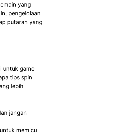
pemain yang
ain, pengelolaan
iap putaran yang
gi untuk game
apa tips spin
ng lebih
dan jangan
r untuk memicu