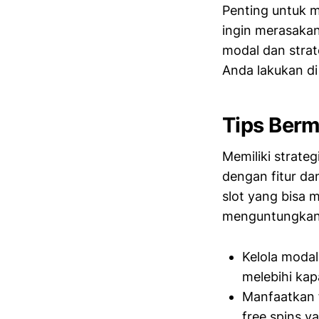
Penting untuk 
ingin merasakan 
modal dan strat
Anda lakukan di
Tips Berm
Memiliki strate
dengan fitur dan
slot yang bisa
menguntungkan
Kelola modal
melebihi kap
Manfaatkan f
free spins 