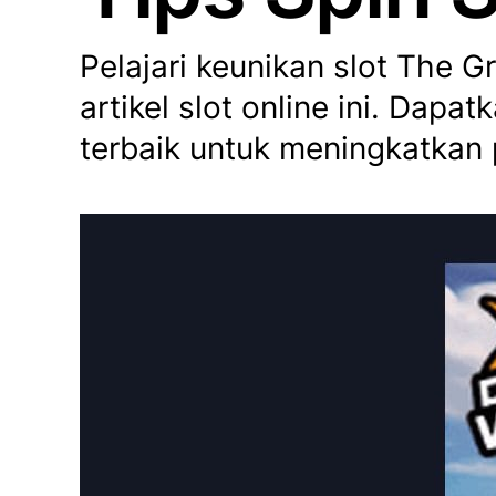
Pelajari keunikan slot The G
artikel slot online ini. Dapa
terbaik untuk meningkatkan