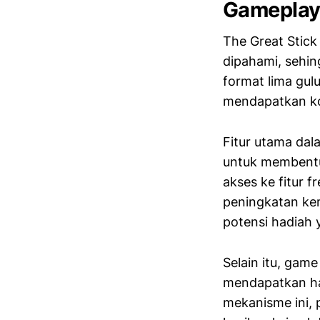
Gameplay 
The Great Stic
dipahami, sehin
format lima gul
mendapatkan ko
Fitur utama dal
untuk membentu
akses ke fitur f
peningkatan kem
potensi hadiah 
Selain itu, gam
mendapatkan ha
mekanisme ini, 