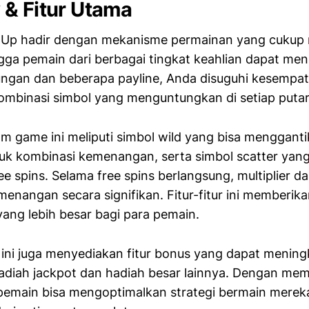
& Fitur Utama
k Up hadir dengan mekanisme permainan yang cukup
gga pemain dari berbagai tingkat keahlian dapat me
ungan dan beberapa payline, Anda disuguhi kesempa
mbinasi simbol yang menguntungkan di setiap putar
am game ini meliputi simbol wild yang bisa mengganti
k kombinasi kemenangan, serta simbol scatter ya
ree spins. Selama free spins berlangsung, multiplier 
enangan secara signifikan. Fitur-fitur ini memberika
yang lebih besar bagi para pemain.
e ini juga menyediakan fitur bonus yang dapat menin
diah jackpot dan hadiah besar lainnya. Dengan me
pemain bisa mengoptimalkan strategi bermain merek