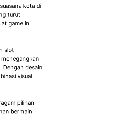
suasana kota di
ng turut
at game ini
.
n slot
ang menegangkan
. Dengan desain
inasi visual
ragam pilihan
man bermain