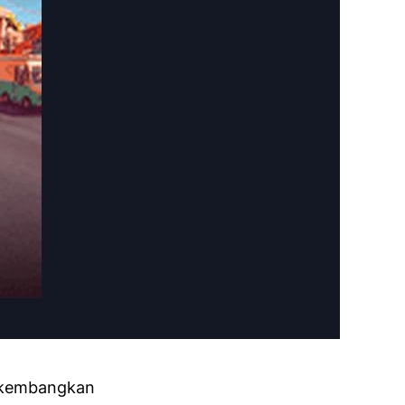
dikembangkan