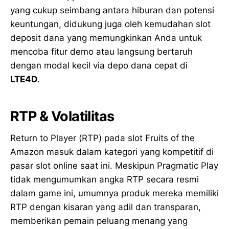
yang cukup seimbang antara hiburan dan potensi
keuntungan, didukung juga oleh kemudahan slot
deposit dana yang memungkinkan Anda untuk
mencoba fitur demo atau langsung bertaruh
dengan modal kecil via depo dana cepat di
LTE4D
.
RTP & Volatilitas
Return to Player (RTP) pada slot Fruits of the
Amazon masuk dalam kategori yang kompetitif di
pasar slot online saat ini. Meskipun Pragmatic Play
tidak mengumumkan angka RTP secara resmi
dalam game ini, umumnya produk mereka memiliki
RTP dengan kisaran yang adil dan transparan,
memberikan pemain peluang menang yang