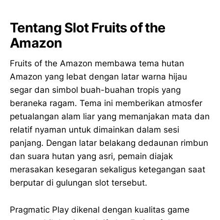
Tentang Slot Fruits of the
Amazon
Fruits of the Amazon membawa tema hutan
Amazon yang lebat dengan latar warna hijau
segar dan simbol buah-buahan tropis yang
beraneka ragam. Tema ini memberikan atmosfer
petualangan alam liar yang memanjakan mata dan
relatif nyaman untuk dimainkan dalam sesi
panjang. Dengan latar belakang dedaunan rimbun
dan suara hutan yang asri, pemain diajak
merasakan kesegaran sekaligus ketegangan saat
berputar di gulungan slot tersebut.
Pragmatic Play dikenal dengan kualitas game