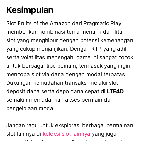
Kesimpulan
Slot Fruits of the Amazon dari Pragmatic Play
memberikan kombinasi tema menarik dan fitur
slot yang menghibur dengan potensi kemenangan
yang cukup menjanjikan. Dengan RTP yang adil
serta volatilitas menengah, game ini sangat cocok
untuk berbagai tipe pemain, termasuk yang ingin
mencoba slot via dana dengan modal terbatas.
Dukungan kemudahan transaksi melalui slot
deposit dana serta depo dana cepat di
LTE4D
semakin memudahkan akses bermain dan
pengelolaan modal.
Jangan ragu untuk eksplorasi berbagai permainan
slot lainnya di
koleksi slot lainnya
yang juga