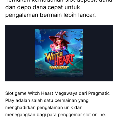
dan depo dana cepat untuk
pengalaman bermain lebih lancar.
Slot game Witch Heart Megaways dari Pragmatic
Play adalah salah satu permainan yang
menghadirkan pengalaman unik dan
menegangkan bagi para penggemar slot online.