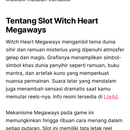
Tentang Slot Witch Heart
Megaways
Witch Heart Megaways mengambil tema dunia
sihir dan ramuan misterius yang dipenuhi atmosfer
gelap dan magis. Grafisnya menampilkan simbol-
simbol khas dunia penyihir seperti ramuan, buku
mantra, dan artefak kuno yang memperkuat
nuansa permainan. Suara latar yang mendalam
juga menambah sensasi dramatis saat kamu
memutar reels-nya. Info resmi tersedia di
Lte4d
.
Mekanisme Megaways pada game ini
memungkinkan hingga ribuan cara menang dalam
setiap putaran. Slot ini memiliki tata letak reel