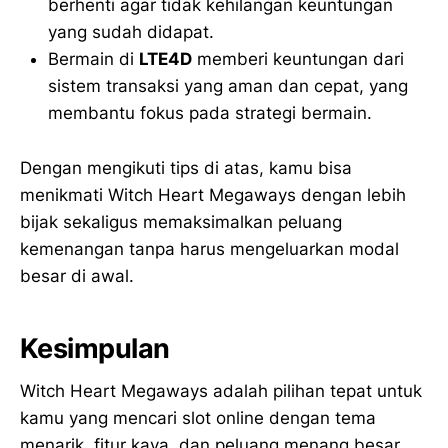
berhenti agar tidak kehilangan keuntungan
yang sudah didapat.
Bermain di
LTE4D
memberi keuntungan dari
sistem transaksi yang aman dan cepat, yang
membantu fokus pada strategi bermain.
Dengan mengikuti tips di atas, kamu bisa
menikmati Witch Heart Megaways dengan lebih
bijak sekaligus memaksimalkan peluang
kemenangan tanpa harus mengeluarkan modal
besar di awal.
Kesimpulan
Witch Heart Megaways adalah pilihan tepat untuk
kamu yang mencari slot online dengan tema
menarik, fitur kaya, dan peluang menang besar