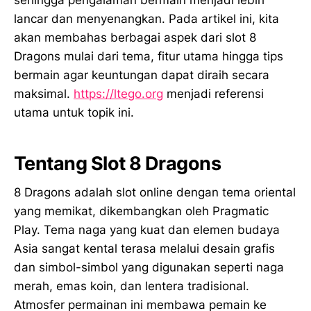
sehingga pengalaman bermain menjadi lebih
lancar dan menyenangkan. Pada artikel ini, kita
akan membahas berbagai aspek dari slot 8
Dragons mulai dari tema, fitur utama hingga tips
bermain agar keuntungan dapat diraih secara
maksimal.
https://ltego.org
menjadi referensi
utama untuk topik ini.
Tentang Slot 8 Dragons
8 Dragons adalah slot online dengan tema oriental
yang memikat, dikembangkan oleh Pragmatic
Play. Tema naga yang kuat dan elemen budaya
Asia sangat kental terasa melalui desain grafis
dan simbol-simbol yang digunakan seperti naga
merah, emas koin, dan lentera tradisional.
Atmosfer permainan ini membawa pemain ke