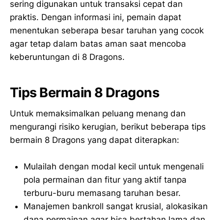
sering digunakan untuk transaksi cepat dan
praktis. Dengan informasi ini, pemain dapat
menentukan seberapa besar taruhan yang cocok
agar tetap dalam batas aman saat mencoba
keberuntungan di 8 Dragons.
Tips Bermain 8 Dragons
Untuk memaksimalkan peluang menang dan
mengurangi risiko kerugian, berikut beberapa tips
bermain 8 Dragons yang dapat diterapkan:
Mulailah dengan modal kecil untuk mengenali
pola permainan dan fitur yang aktif tanpa
terburu-buru memasang taruhan besar.
Manajemen bankroll sangat krusial, alokasikan
dana permainan agar bisa bertahan lama dan