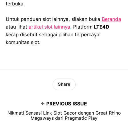
terbuka.
Untuk panduan slot lainnya, silakan buka
Beranda
atau lihat
artikel slot lainnya
. Platform
LTE4D
kerap disebut sebagai pilihan terpercaya
komunitas slot.
Share
PREVIOUS ISSUE
Nikmati Sensasi Link Slot Gacor dengan Great Rhino
Megaways dari Pragmatic Play