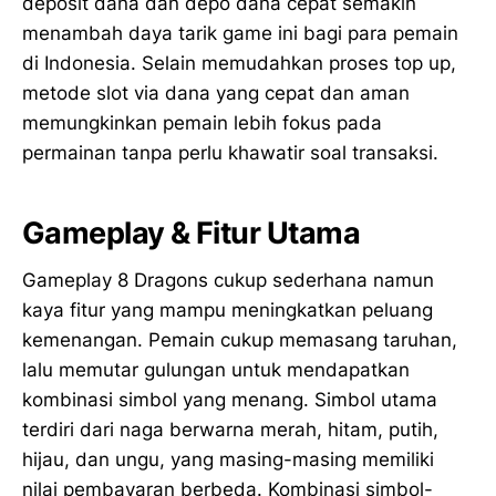
deposit dana dan depo dana cepat semakin
menambah daya tarik game ini bagi para pemain
di Indonesia. Selain memudahkan proses top up,
metode slot via dana yang cepat dan aman
memungkinkan pemain lebih fokus pada
permainan tanpa perlu khawatir soal transaksi.
Gameplay & Fitur Utama
Gameplay 8 Dragons cukup sederhana namun
kaya fitur yang mampu meningkatkan peluang
kemenangan. Pemain cukup memasang taruhan,
lalu memutar gulungan untuk mendapatkan
kombinasi simbol yang menang. Simbol utama
terdiri dari naga berwarna merah, hitam, putih,
hijau, dan ungu, yang masing-masing memiliki
nilai pembayaran berbeda. Kombinasi simbol-