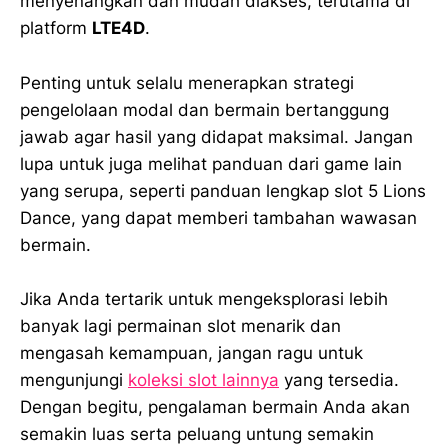
menyenangkan dan mudah diakses, terutama di
platform
LTE4D
.
Penting untuk selalu menerapkan strategi
pengelolaan modal dan bermain bertanggung
jawab agar hasil yang didapat maksimal. Jangan
lupa untuk juga melihat panduan dari game lain
yang serupa, seperti panduan lengkap slot 5 Lions
Dance, yang dapat memberi tambahan wawasan
bermain.
Jika Anda tertarik untuk mengeksplorasi lebih
banyak lagi permainan slot menarik dan
mengasah kemampuan, jangan ragu untuk
mengunjungi
koleksi slot lainnya
yang tersedia.
Dengan begitu, pengalaman bermain Anda akan
semakin luas serta peluang untung semakin