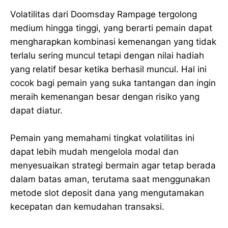
Volatilitas dari Doomsday Rampage tergolong
medium hingga tinggi, yang berarti pemain dapat
mengharapkan kombinasi kemenangan yang tidak
terlalu sering muncul tetapi dengan nilai hadiah
yang relatif besar ketika berhasil muncul. Hal ini
cocok bagi pemain yang suka tantangan dan ingin
meraih kemenangan besar dengan risiko yang
dapat diatur.
Pemain yang memahami tingkat volatilitas ini
dapat lebih mudah mengelola modal dan
menyesuaikan strategi bermain agar tetap berada
dalam batas aman, terutama saat menggunakan
metode slot deposit dana yang mengutamakan
kecepatan dan kemudahan transaksi.