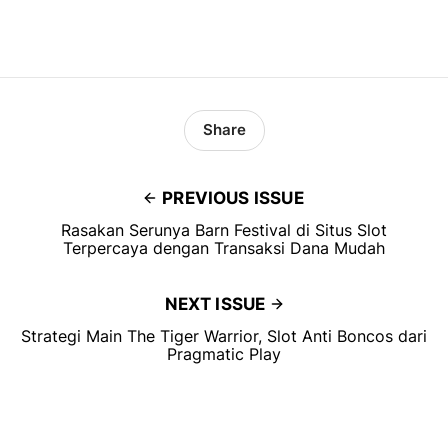
Share
PREVIOUS ISSUE
Rasakan Serunya Barn Festival di Situs Slot
Terpercaya dengan Transaksi Dana Mudah
NEXT ISSUE
Strategi Main The Tiger Warrior, Slot Anti Boncos dari
Pragmatic Play