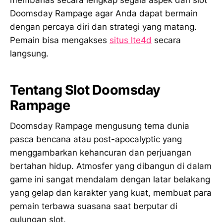
membahas secara lengkap segala aspek dari slot
Doomsday Rampage agar Anda dapat bermain
dengan percaya diri dan strategi yang matang.
Pemain bisa mengakses
situs lte4d
secara
langsung.
Tentang Slot Doomsday
Rampage
Doomsday Rampage mengusung tema dunia
pasca bencana atau post-apocalyptic yang
menggambarkan kehancuran dan perjuangan
bertahan hidup. Atmosfer yang dibangun di dalam
game ini sangat mendalam dengan latar belakang
yang gelap dan karakter yang kuat, membuat para
pemain terbawa suasana saat berputar di
gulungan slot.