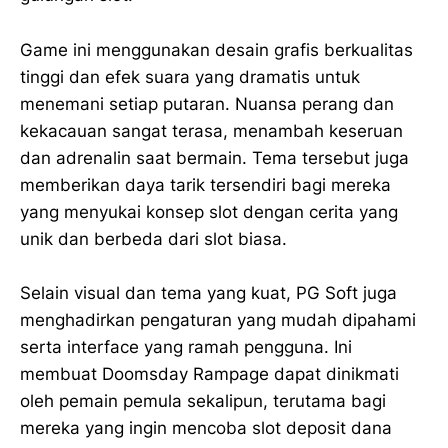
Game ini menggunakan desain grafis berkualitas
tinggi dan efek suara yang dramatis untuk
menemani setiap putaran. Nuansa perang dan
kekacauan sangat terasa, menambah keseruan
dan adrenalin saat bermain. Tema tersebut juga
memberikan daya tarik tersendiri bagi mereka
yang menyukai konsep slot dengan cerita yang
unik dan berbeda dari slot biasa.
Selain visual dan tema yang kuat, PG Soft juga
menghadirkan pengaturan yang mudah dipahami
serta interface yang ramah pengguna. Ini
membuat Doomsday Rampage dapat dinikmati
oleh pemain pemula sekalipun, terutama bagi
mereka yang ingin mencoba slot deposit dana