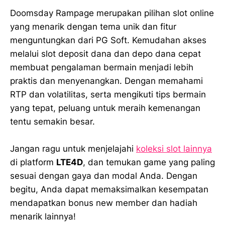
Doomsday Rampage merupakan pilihan slot online
yang menarik dengan tema unik dan fitur
menguntungkan dari PG Soft. Kemudahan akses
melalui slot deposit dana dan depo dana cepat
membuat pengalaman bermain menjadi lebih
praktis dan menyenangkan. Dengan memahami
RTP dan volatilitas, serta mengikuti tips bermain
yang tepat, peluang untuk meraih kemenangan
tentu semakin besar.
Jangan ragu untuk menjelajahi
koleksi slot lainnya
di platform
LTE4D
, dan temukan game yang paling
sesuai dengan gaya dan modal Anda. Dengan
begitu, Anda dapat memaksimalkan kesempatan
mendapatkan bonus new member dan hadiah
menarik lainnya!