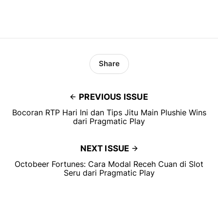
Share
PREVIOUS ISSUE
Bocoran RTP Hari Ini dan Tips Jitu Main Plushie Wins
dari Pragmatic Play
NEXT ISSUE
Octobeer Fortunes: Cara Modal Receh Cuan di Slot
Seru dari Pragmatic Play