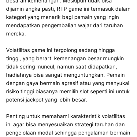
besaran kemenangan. Meskipun tidak bisa
dijamin angka pasti, RTP game ini termasuk dalam
kategori yang menarik bagi pemain yang ingin
mendapatkan pengembalian wajar dari taruhan
mereka.
Volatilitas game ini tergolong sedang hingga
tinggi, yang berarti kemenangan besar mungkin
tidak sering muncul, namun saat didapatkan,
hadiahnya bisa sangat menguntungkan. Pemain
dengan gaya bermain agresif atau yang menyukai
risiko tinggi biasanya memilih slot seperti ini untuk
potensi jackpot yang lebih besar.
Penting untuk memahami karakteristik volatilitas
ini agar bisa menyesuaikan strategi taruhan dan
pengelolaan modal sehingga pengalaman bermain