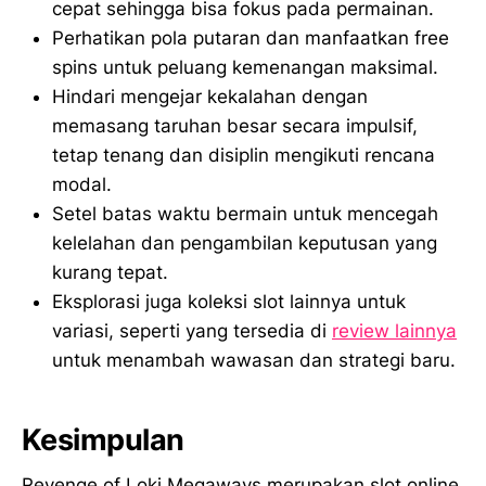
cepat sehingga bisa fokus pada permainan.
Perhatikan pola putaran dan manfaatkan free
spins untuk peluang kemenangan maksimal.
Hindari mengejar kekalahan dengan
memasang taruhan besar secara impulsif,
tetap tenang dan disiplin mengikuti rencana
modal.
Setel batas waktu bermain untuk mencegah
kelelahan dan pengambilan keputusan yang
kurang tepat.
Eksplorasi juga koleksi slot lainnya untuk
variasi, seperti yang tersedia di
review lainnya
untuk menambah wawasan dan strategi baru.
Kesimpulan
Revenge of Loki Megaways merupakan slot online