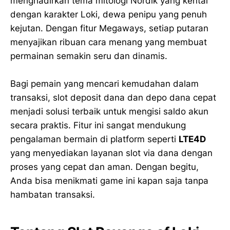
menghadirkan tema mitologi Nordik yang kental
dengan karakter Loki, dewa penipu yang penuh
kejutan. Dengan fitur Megaways, setiap putaran
menyajikan ribuan cara menang yang membuat
permainan semakin seru dan dinamis.
Bagi pemain yang mencari kemudahan dalam
transaksi, slot deposit dana dan depo dana cepat
menjadi solusi terbaik untuk mengisi saldo akun
secara praktis. Fitur ini sangat mendukung
pengalaman bermain di platform seperti
LTE4D
yang menyediakan layanan slot via dana dengan
proses yang cepat dan aman. Dengan begitu,
Anda bisa menikmati game ini kapan saja tanpa
hambatan transaksi.