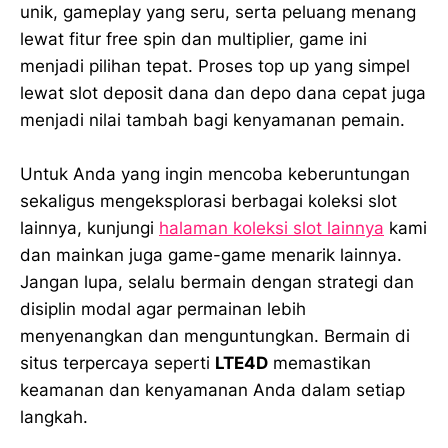
unik, gameplay yang seru, serta peluang menang
lewat fitur free spin dan multiplier, game ini
menjadi pilihan tepat. Proses top up yang simpel
lewat slot deposit dana dan depo dana cepat juga
menjadi nilai tambah bagi kenyamanan pemain.
Untuk Anda yang ingin mencoba keberuntungan
sekaligus mengeksplorasi berbagai koleksi slot
lainnya, kunjungi
halaman koleksi slot lainnya
kami
dan mainkan juga game-game menarik lainnya.
Jangan lupa, selalu bermain dengan strategi dan
disiplin modal agar permainan lebih
menyenangkan dan menguntungkan. Bermain di
situs terpercaya seperti
LTE4D
memastikan
keamanan dan kenyamanan Anda dalam setiap
langkah.