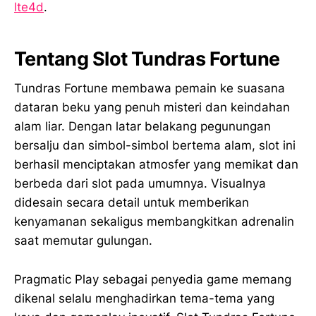
lte4d
.
Tentang Slot Tundras Fortune
Tundras Fortune membawa pemain ke suasana
dataran beku yang penuh misteri dan keindahan
alam liar. Dengan latar belakang pegunungan
bersalju dan simbol-simbol bertema alam, slot ini
berhasil menciptakan atmosfer yang memikat dan
berbeda dari slot pada umumnya. Visualnya
didesain secara detail untuk memberikan
kenyamanan sekaligus membangkitkan adrenalin
saat memutar gulungan.
Pragmatic Play sebagai penyedia game memang
dikenal selalu menghadirkan tema-tema yang