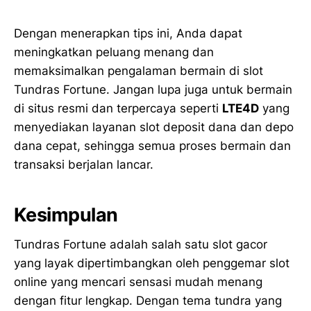
Dengan menerapkan tips ini, Anda dapat
meningkatkan peluang menang dan
memaksimalkan pengalaman bermain di slot
Tundras Fortune. Jangan lupa juga untuk bermain
di situs resmi dan terpercaya seperti
LTE4D
yang
menyediakan layanan slot deposit dana dan depo
dana cepat, sehingga semua proses bermain dan
transaksi berjalan lancar.
Kesimpulan
Tundras Fortune adalah salah satu slot gacor
yang layak dipertimbangkan oleh penggemar slot
online yang mencari sensasi mudah menang
dengan fitur lengkap. Dengan tema tundra yang