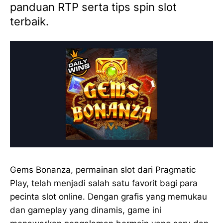
panduan RTP serta tips spin slot
terbaik.
Gems Bonanza, permainan slot dari Pragmatic
Play, telah menjadi salah satu favorit bagi para
pecinta slot online. Dengan grafis yang memukau
dan gameplay yang dinamis, game ini