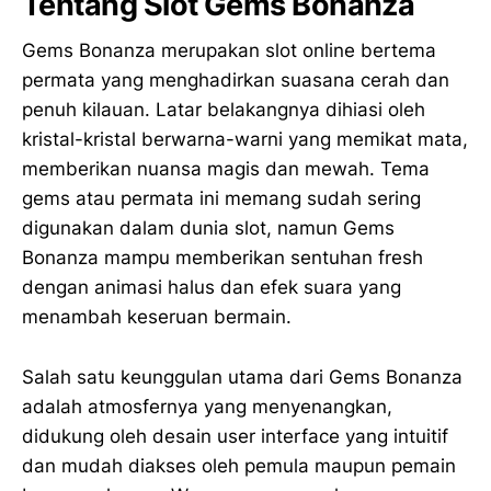
Tentang Slot Gems Bonanza
Gems Bonanza merupakan slot online bertema
permata yang menghadirkan suasana cerah dan
penuh kilauan. Latar belakangnya dihiasi oleh
kristal-kristal berwarna-warni yang memikat mata,
memberikan nuansa magis dan mewah. Tema
gems atau permata ini memang sudah sering
digunakan dalam dunia slot, namun Gems
Bonanza mampu memberikan sentuhan fresh
dengan animasi halus dan efek suara yang
menambah keseruan bermain.
Salah satu keunggulan utama dari Gems Bonanza
adalah atmosfernya yang menyenangkan,
didukung oleh desain user interface yang intuitif
dan mudah diakses oleh pemula maupun pemain