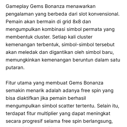
Gameplay Gems Bonanza menawarkan
pengalaman yang berbeda dari slot konvensional.
Pemain akan bermain di grid 8x8 dan
mengumpulkan kombinasi simbol permata yang
membentuk cluster. Setiap kali cluster
kemenangan terbentuk, simbol-simbol tersebut
akan meledak dan digantikan oleh simbol baru,
memungkinkan kemenangan beruntun dalam satu
putaran.
Fitur utama yang membuat Gems Bonanza
semakin menarik adalah adanya free spin yang
bisa diaktifkan jika pemain berhasil
mengumpulkan simbol scatter tertentu. Selain itu,
terdapat fitur multiplier yang dapat meningkat
secara progresif selama free spin berlangsung,