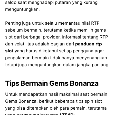
saldo saat menghadapi putaran yang kurang
menguntungkan.
Penting juga untuk selalu memantau nilai RTP
sebelum bermain, terutama ketika memilih game
slot dari berbagai provider. Informasi tentang RTP
dan volatilitas adalah bagian dari
panduan rtp
slot
yang harus diketahui setiap pengguna agar
pengalaman bermain tidak hanya menyenangkan
tetapi juga menguntungkan dalam jangka panjang.
Tips Bermain Gems Bonanza
Untuk mendapatkan hasil maksimal saat bermain
Gems Bonanza, berikut beberapa tips spin slot
yang bisa diterapkan oleh para pemain, terutama
yang bergabung bersama
LTE4D
: