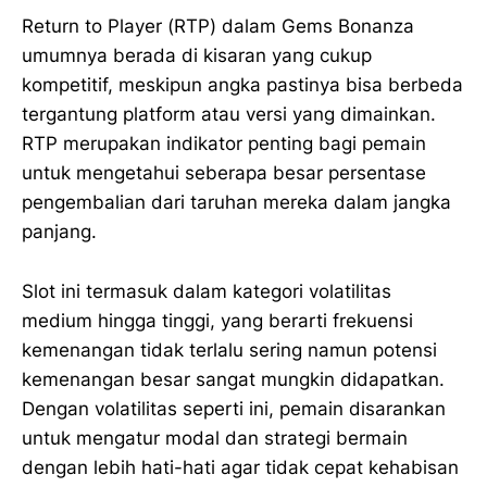
Return to Player (RTP) dalam Gems Bonanza
umumnya berada di kisaran yang cukup
kompetitif, meskipun angka pastinya bisa berbeda
tergantung platform atau versi yang dimainkan.
RTP merupakan indikator penting bagi pemain
untuk mengetahui seberapa besar persentase
pengembalian dari taruhan mereka dalam jangka
panjang.
Slot ini termasuk dalam kategori volatilitas
medium hingga tinggi, yang berarti frekuensi
kemenangan tidak terlalu sering namun potensi
kemenangan besar sangat mungkin didapatkan.
Dengan volatilitas seperti ini, pemain disarankan
untuk mengatur modal dan strategi bermain
dengan lebih hati-hati agar tidak cepat kehabisan