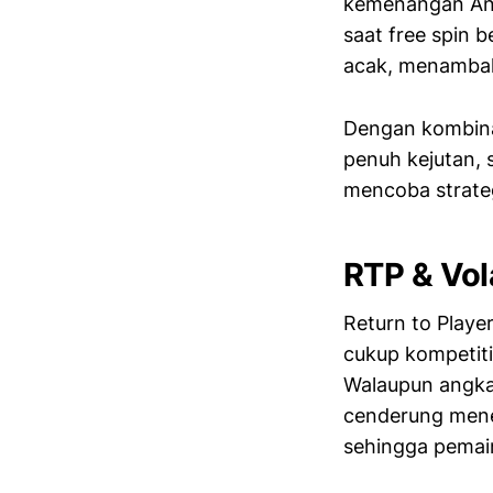
kemenangan Anda
saat free spin 
acak, menambah
Dengan kombinas
penuh kejutan, 
mencoba strateg
RTP & Vola
Return to Playe
cukup kompetitif
Walaupun angka 
cenderung mene
sehingga pemain