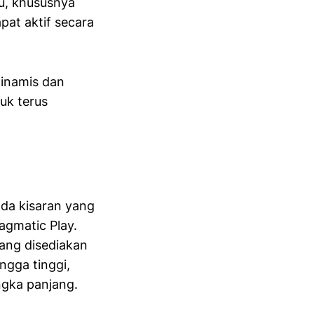
u, khususnya
pat aktif secara
dinamis dan
uk terus
ada kisaran yang
agmatic Play.
yang disediakan
gga tinggi,
ngka panjang.