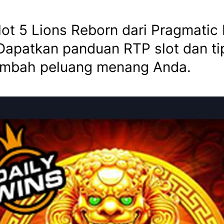
lot 5 Lions Reborn dari Pragmatic 
i. Dapatkan panduan RTP slot dan ti
nambah peluang menang Anda.