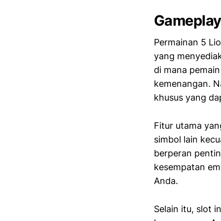
Gameplay 
Permainan 5 Li
yang menyediak
di mana pemain
kemenangan. Nam
khusus yang da
Fitur utama yan
simbol lain ke
berperan pentin
kesempatan ema
Anda.
Selain itu, slot