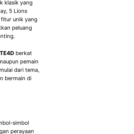
 klasik yang
ay, 5 Lions
itur unik yang
tkan peluang
nting.
LTE4D
berkat
a maupun pemain
mulai dari tema,
an bermain di
mbol-simbol
ngan perayaan