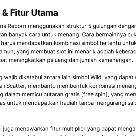
& Fitur Utama
ons Reborn menggunakan struktur 5 gulungan dengan
an banyak cara untuk menang. Cara bermainnya cuk
 harus mendapatkan kombinasi simbol tertentu untu
un, yang membuat slot ini menarik adalah keberadaa
pat meningkatkan peluang dan jumlah kemenangan.
g wajib diketahui antara lain simbol Wild, yang dapa
cuali Scatter, membantu membentuk kombinasi menang
g dalam memicu putaran gratis (free spin), yang me
s untuk mendapatkan hadiah tanpa mengurangi sal
 ini juga menawarkan fitur multiplier yang dapat menga