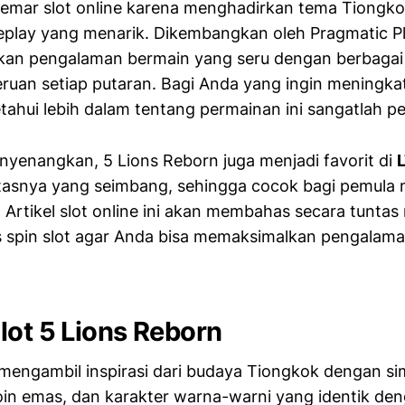
emar slot online karena menghadirkan tema Tiongkok
play yang menarik. Dikembangkan oleh Pragmatic Pl
kan pengalaman bermain yang seru dengan berbagai f
uan setiap putaran. Bagi Anda yang ingin meningka
hui lebih dalam tentang permainan ini sangatlah pe
yenangkan, 5 Lions Reborn juga menjadi favorit di
litasnya yang seimbang, sehingga cocok bagi pemul
Artikel slot online ini akan membahas secara tuntas 
ips spin slot agar Anda bisa memaksimalkan pengalam
lot 5 Lions Reborn
mengambil inspirasi dari budaya Tiongkok dengan si
koin emas, dan karakter warna-warni yang identik de