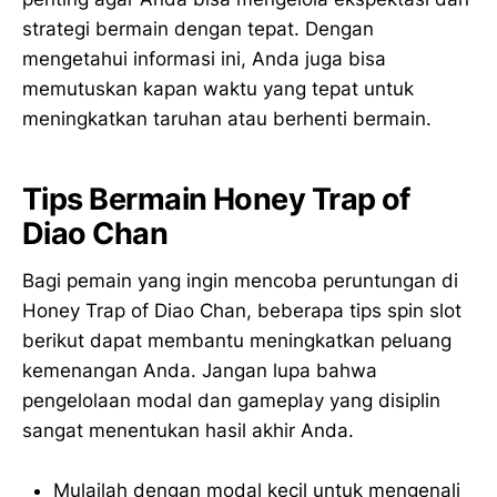
strategi bermain dengan tepat. Dengan
mengetahui informasi ini, Anda juga bisa
memutuskan kapan waktu yang tepat untuk
meningkatkan taruhan atau berhenti bermain.
Tips Bermain Honey Trap of
Diao Chan
Bagi pemain yang ingin mencoba peruntungan di
Honey Trap of Diao Chan, beberapa tips spin slot
berikut dapat membantu meningkatkan peluang
kemenangan Anda. Jangan lupa bahwa
pengelolaan modal dan gameplay yang disiplin
sangat menentukan hasil akhir Anda.
Mulailah dengan modal kecil untuk mengenali