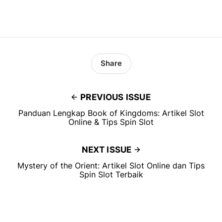
Share
PREVIOUS ISSUE
Panduan Lengkap Book of Kingdoms: Artikel Slot
Online & Tips Spin Slot
NEXT ISSUE
Mystery of the Orient: Artikel Slot Online dan Tips
Spin Slot Terbaik