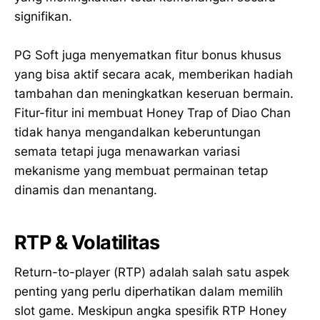
signifikan.
PG Soft juga menyematkan fitur bonus khusus
yang bisa aktif secara acak, memberikan hadiah
tambahan dan meningkatkan keseruan bermain.
Fitur-fitur ini membuat Honey Trap of Diao Chan
tidak hanya mengandalkan keberuntungan
semata tetapi juga menawarkan variasi
mekanisme yang membuat permainan tetap
dinamis dan menantang.
RTP & Volatilitas
Return-to-player (RTP) adalah salah satu aspek
penting yang perlu diperhatikan dalam memilih
slot game. Meskipun angka spesifik RTP Honey