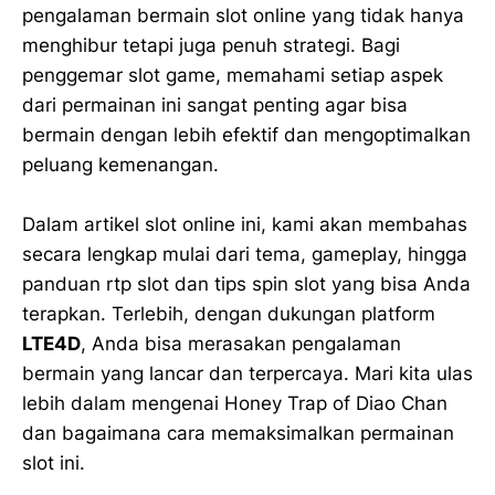
pengalaman bermain slot online yang tidak hanya
menghibur tetapi juga penuh strategi. Bagi
penggemar slot game, memahami setiap aspek
dari permainan ini sangat penting agar bisa
bermain dengan lebih efektif dan mengoptimalkan
peluang kemenangan.
Dalam artikel slot online ini, kami akan membahas
secara lengkap mulai dari tema, gameplay, hingga
panduan rtp slot dan tips spin slot yang bisa Anda
terapkan. Terlebih, dengan dukungan platform
LTE4D
, Anda bisa merasakan pengalaman
bermain yang lancar dan terpercaya. Mari kita ulas
lebih dalam mengenai Honey Trap of Diao Chan
dan bagaimana cara memaksimalkan permainan
slot ini.