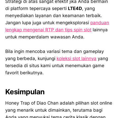
Strategi di atas sangat efektif jika Anda bermain
di platform tepercaya seperti
LTE4D
, yang
menyediakan layanan dan keamanan terbaik.
Jangan lupa juga untuk mengeksplorasi
panduan
lengkap mengenai RTP dan tips spin slot
lainnya
untuk memperdalam wawasan Anda.
Bila ingin mencoba variasi tema dan gameplay
yang berbeda, kunjungi
koleksi slot lainnya
yang
tersedia di situs kami untuk menemukan game
favorit berikutnya.
Kesimpulan
Honey Trap of Diao Chan adalah pilihan slot online
yang menarik untuk dimainkan, terutama bagi
Anda yang menyukai tema cerita klasik dengan