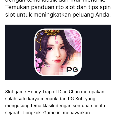
Temukan panduan rtp slot dan tips spin
slot untuk meningkatkan peluang Anda.
Slot game Honey Trap of Diao Chan merupakan
salah satu karya menarik dari PG Soft yang
mengusung tema klasik dengan sentuhan cerita
sejarah Tiongkok. Game ini menawarkan