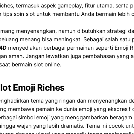
iches, termasuk aspek gameplay, fitur utama, serta 
 tips spin slot untuk membantu Anda bermain lebih o
emang menyenangkan, namun dibutuhkan strategi 
peluang menang bisa meningkat. Sebagai salah satu 
4D
menyediakan berbagai permainan seperti Emoji R
gan aman. Jangan lewatkan juga pembahasan yang
at bermain slot online.
lot Emoji Riches
enghadirkan tema yang ringan dan menyenangkan d
g membawa pemain ke dunia emoji yang ekspresif dan
rbagai simbol emoji yang menggambarkan beragam e
ingga wajah yang lebih dramatis. Tema ini cocok un