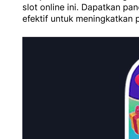
slot online ini. Dapatkan pa
efektif untuk meningkatkan