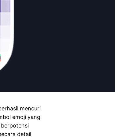
berhasil mencuri
imbol emoji yang
 berpotensi
ecara detail