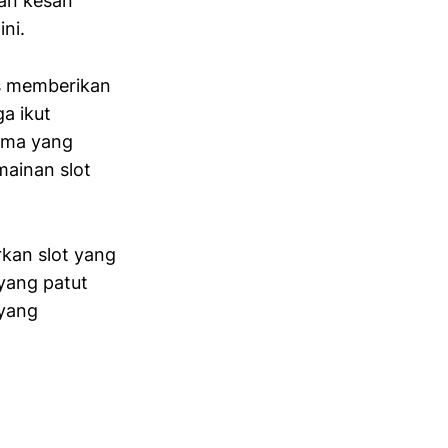
kan kesan
ni.
es memberikan
a ikut
ema yang
mainan slot
rkan slot yang
 yang patut
 yang