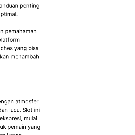
panduan penting
ptimal.
dan pemahaman
platform
iches yang bisa
 akan menambah
engan atmosfer
 lucu. Slot ini
kspresi, mulai
tuk pemain yang