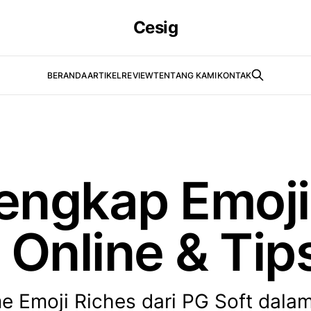
Cesig
BERANDA
ARTIKEL
REVIEW
TENTANG KAMI
KONTAK
ngkap Emoji
t Online & Tip
me Emoji Riches dari PG Soft dalam