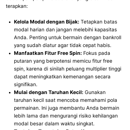
terapkan:
Kelola Modal dengan Bijak:
Tetapkan batas
modal harian dan jangan melebihi kapasitas
Anda. Penting untuk bermain dengan bankroll
yang sudah diatur agar tidak cepat habis.
Manfaatkan Fitur Free Spin:
Fokus pada
putaran yang berpotensi memicu fitur free
spin, karena di sinilah peluang multiplier tinggi
dapat meningkatkan kemenangan secara
signifikan.
Mulai dengan Taruhan Kecil:
Gunakan
taruhan kecil saat mencoba memahami pola
permainan. Ini juga membantu Anda bermain
lebih lama dan mengurangi risiko kehilangan
modal besar dalam waktu singkat.