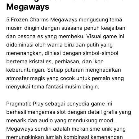
Megaways
5 Frozen Charms Megaways mengusung tema
musim dingin dengan suasana penuh keajaiban
dan pesona es yang membeku. Visual game ini
didominasi oleh warna biru dan putih yang
menenangkan, dihiasi dengan simbol-simbol
bertema kristal es, perhiasan, dan ikon
keberuntungan. Setiap putaran menghadirkan
atmosfer magis yang cocok untuk pemain yang
menyukai tema fantasi musim dingin.
Pragmatic Play sebagai penyedia game ini
berhasil mengemas slot dengan detail grafis yang
menarik dan audio yang mendukung mood.
Megaways sendiri adalah mekanisme unik yang
memungkinkan jumlah kombinasi kemenangan