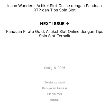
Incan Wonders: Artikel Slot Online dengan Panduan
RTP dan Tips Spin Slot
NEXT ISSUE
Panduan Pirate Gold: Artikel Slot Online dengan Tips
Spin Slot Terbaik
Cesig © 2026
Tentang Kami
Kebijakan Privasi
Disclaimer
Kontak