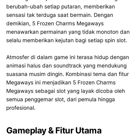
berubah-ubah setiap putaran, memberikan
sensasi tak terduga saat bermain. Dengan
demikian, 5 Frozen Charms Megaways
menawarkan permainan yang tidak monoton dan
selalu memberikan kejutan bagi setiap spin slot.
Atmosfer di dalam game ini terasa hidup dengan
animasi halus dan soundtrack yang mendukung
suasana musim dingin. Kombinasi tema dan fitur
Megaways ini menjadikan 5 Frozen Charms
Megaways sebagai slot yang layak dicoba oleh
semua penggemar slot, dari pemula hingga
profesional.
Gameplay & Fitur Utama