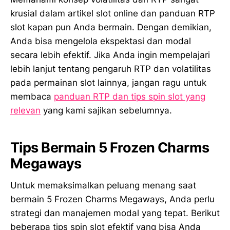
krusial dalam artikel slot online dan panduan RTP
slot kapan pun Anda bermain. Dengan demikian,
Anda bisa mengelola ekspektasi dan modal
secara lebih efektif. Jika Anda ingin mempelajari
lebih lanjut tentang pengaruh RTP dan volatilitas
pada permainan slot lainnya, jangan ragu untuk
membaca
panduan RTP dan tips spin slot yang
relevan
yang kami sajikan sebelumnya.
Tips Bermain 5 Frozen Charms
Megaways
Untuk memaksimalkan peluang menang saat
bermain 5 Frozen Charms Megaways, Anda perlu
strategi dan manajemen modal yang tepat. Berikut
beberapa tips spin slot efektif yang bisa Anda