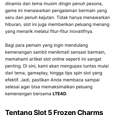
dinamis dan tema musim dingin penuh pesona,
game ini menawarkan pengalaman bermain yang
seru dan penuh kejutan. Tidak hanya menawarkan
hiburan, slot ini juga memberikan peluang menang
yang menarik melalui fitur-fitur inovatifnya.
Bagi para pemain yang ingin mendulang
kemenangan sambil menikmati sensasi bermain,
memahami artikel slot online seperti ini sangat
penting. Di sini, kami akan mengupas tuntas mulai
dari tema, gameplay, hingga tips spin slot yang
efektif. Jadi, pastikan Anda membaca sampai
selesai agar bisa memaksimalkan peluang
kemenangan bersama
LTE4D
.
Tentang Slot 5 Frozen Charms