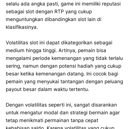
selalu ada angka pasti, game ini memiliki reputasi
sebagai slot dengan RTP yang cukup
menguntungkan dibandingkan slot lain di
klasifikasinya.
Volatilitas slot ini dapat dikategorikan sebagai
medium hingga tinggi. Artinya, pemain bisa
mengalami periode kemenangan yang tidak terlalu
sering, namun dengan potensi hadiah yang cukup
besar ketika kemenangan datang. Ini cocok bagi
pemain yang menyukai tantangan dengan peluang
payout besar dalam waktu tertentu.
Dengan volatilitas seperti ini, sangat disarankan
untuk mengatur modal dan strategi bermain agar
tetap menikmati permainan tanpa cepat
kehabisan saldo. Karena volatilitas yang cukup