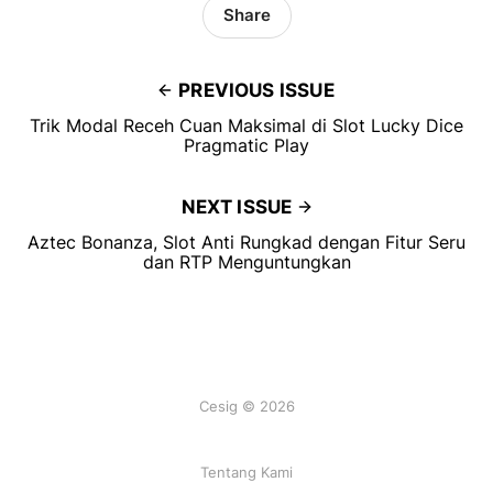
Share
PREVIOUS ISSUE
Trik Modal Receh Cuan Maksimal di Slot Lucky Dice
Pragmatic Play
NEXT ISSUE
Aztec Bonanza, Slot Anti Rungkad dengan Fitur Seru
dan RTP Menguntungkan
Cesig © 2026
Tentang Kami