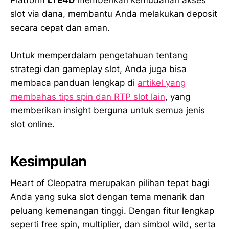
slot via dana, membantu Anda melakukan deposit
secara cepat dan aman.
Untuk memperdalam pengetahuan tentang
strategi dan gameplay slot, Anda juga bisa
membaca panduan lengkap di
artikel yang
membahas tips spin dan RTP slot lain
, yang
memberikan insight berguna untuk semua jenis
slot online.
Kesimpulan
Heart of Cleopatra merupakan pilihan tepat bagi
Anda yang suka slot dengan tema menarik dan
peluang kemenangan tinggi. Dengan fitur lengkap
seperti free spin, multiplier, dan simbol wild, serta