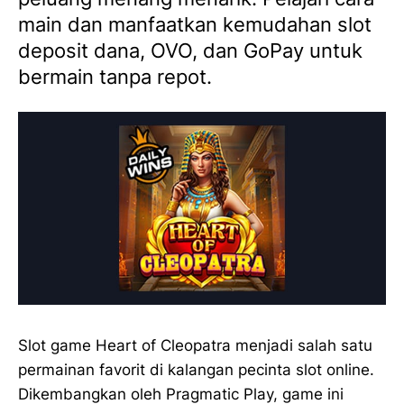
main dan manfaatkan kemudahan slot
deposit dana, OVO, dan GoPay untuk
bermain tanpa repot.
Slot game Heart of Cleopatra menjadi salah satu
permainan favorit di kalangan pecinta slot online.
Dikembangkan oleh Pragmatic Play, game ini