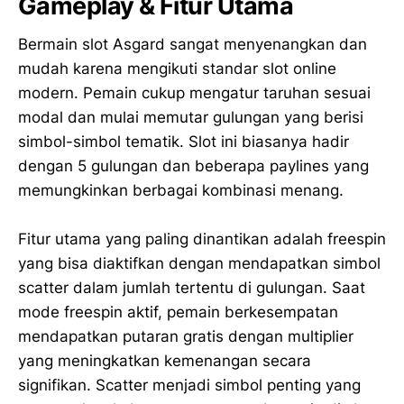
Gameplay & Fitur Utama
Bermain slot Asgard sangat menyenangkan dan
mudah karena mengikuti standar slot online
modern. Pemain cukup mengatur taruhan sesuai
modal dan mulai memutar gulungan yang berisi
simbol-simbol tematik. Slot ini biasanya hadir
dengan 5 gulungan dan beberapa paylines yang
memungkinkan berbagai kombinasi menang.
Fitur utama yang paling dinantikan adalah freespin
yang bisa diaktifkan dengan mendapatkan simbol
scatter dalam jumlah tertentu di gulungan. Saat
mode freespin aktif, pemain berkesempatan
mendapatkan putaran gratis dengan multiplier
yang meningkatkan kemenangan secara
signifikan. Scatter menjadi simbol penting yang