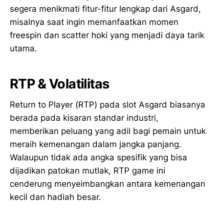
segera menikmati fitur-fitur lengkap dari Asgard,
misalnya saat ingin memanfaatkan momen
freespin dan scatter hoki yang menjadi daya tarik
utama.
RTP & Volatilitas
Return to Player (RTP) pada slot Asgard biasanya
berada pada kisaran standar industri,
memberikan peluang yang adil bagi pemain untuk
meraih kemenangan dalam jangka panjang.
Walaupun tidak ada angka spesifik yang bisa
dijadikan patokan mutlak, RTP game ini
cenderung menyeimbangkan antara kemenangan
kecil dan hadiah besar.