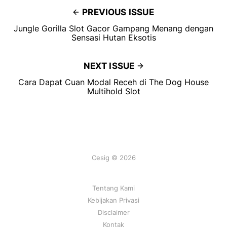
PREVIOUS ISSUE
Jungle Gorilla Slot Gacor Gampang Menang dengan
Sensasi Hutan Eksotis
NEXT ISSUE
Cara Dapat Cuan Modal Receh di The Dog House
Multihold Slot
Cesig © 2026
Tentang Kami
Kebijakan Privasi
Disclaimer
Kontak