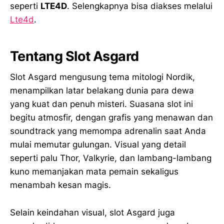
seperti
LTE4D
. Selengkapnya bisa diakses melalui
Lte4d
.
Tentang Slot Asgard
Slot Asgard mengusung tema mitologi Nordik,
menampilkan latar belakang dunia para dewa
yang kuat dan penuh misteri. Suasana slot ini
begitu atmosfir, dengan grafis yang menawan dan
soundtrack yang memompa adrenalin saat Anda
mulai memutar gulungan. Visual yang detail
seperti palu Thor, Valkyrie, dan lambang-lambang
kuno memanjakan mata pemain sekaligus
menambah kesan magis.
Selain keindahan visual, slot Asgard juga