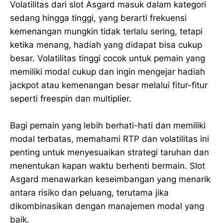
Volatilitas dari slot Asgard masuk dalam kategori
sedang hingga tinggi, yang berarti frekuensi
kemenangan mungkin tidak terlalu sering, tetapi
ketika menang, hadiah yang didapat bisa cukup
besar. Volatilitas tinggi cocok untuk pemain yang
memiliki modal cukup dan ingin mengejar hadiah
jackpot atau kemenangan besar melalui fitur-fitur
seperti freespin dan multiplier.
Bagi pemain yang lebih berhati-hati dan memiliki
modal terbatas, memahami RTP dan volatilitas ini
penting untuk menyesuaikan strategi taruhan dan
menentukan kapan waktu berhenti bermain. Slot
Asgard menawarkan keseimbangan yang menarik
antara risiko dan peluang, terutama jika
dikombinasikan dengan manajemen modal yang
baik.