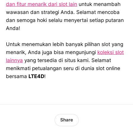
dan fitur menarik dari slot lain
untuk menambah
wawasan dan strategi Anda. Selamat mencoba
dan semoga hoki selalu menyertai setiap putaran
Anda!
Untuk menemukan lebih banyak pilihan slot yang
menarik, Anda juga bisa mengunjungi
koleksi slot
lainnya
yang tersedia di situs kami. Selamat
menikmati petualangan seru di dunia slot online
bersama
LTE4D
!
Share