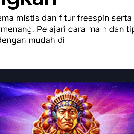
ma mistis dan fitur freespin serta
enang. Pelajari cara main dan ti
 dengan mudah di