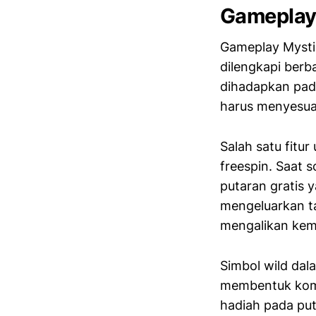
Gameplay 
Gameplay Mysti
dilengkapi ber
dihadapkan pada
harus menyesua
Salah satu fitu
freespin. Saat 
putaran gratis
mengeluarkan tar
mengalikan keme
Simbol wild dal
membentuk kom
hadiah pada put