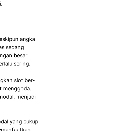
.
meskipun angka
tas sedang
angan besar
rlalu sering.
ngkan slot ber-
at menggoda.
modal, menjadi
odal yang cukup
memanfaatkan