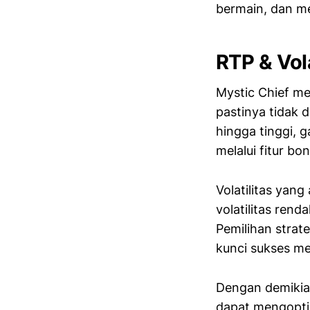
bermain, dan me
RTP & Vola
Mystic Chief me
pastinya tidak d
hingga tinggi,
melalui fitur b
Volatilitas yang
volatilitas ren
Pemilihan strat
kunci sukses me
Dengan demikia
dapat mengopti