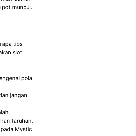
ckpot muncul.
rapa tips
akan slot
engenal pola
 dan jangan
alah
han taruhan.
; pada Mystic