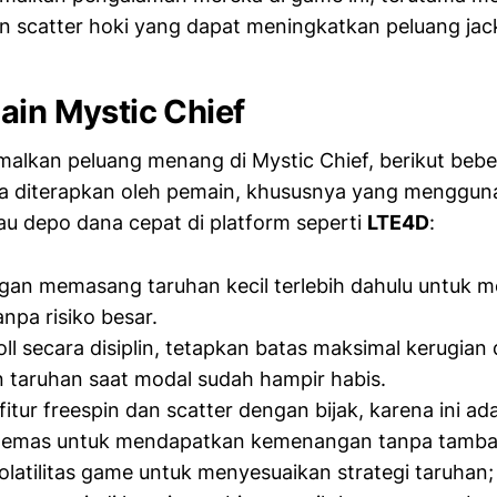
dan scatter hoki yang dapat meningkatkan peluang ja
ain Mystic Chief
lkan peluang menang di Mystic Chief, berikut bebe
sa diterapkan oleh pemain, khususnya yang menggun
au depo dana cepat di platform seperti
LTE4D
:
gan memasang taruhan kecil terlebih dahulu untuk m
npa risiko besar.
oll secara disiplin, tetapkan batas maksimal kerugian
taruhan saat modal sudah hampir habis.
itur freespin dan scatter dengan bijak, karena ini ad
emas untuk mendapatkan kemenangan tanpa tamba
olatilitas game untuk menyesuaikan strategi taruhan