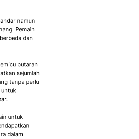
standar namun
enang. Pemain
 berbeda dan
memicu putaran
patkan sejumlah
ng tanpa perlu
r untuk
ar.
ain untuk
endapatkan
tra dalam