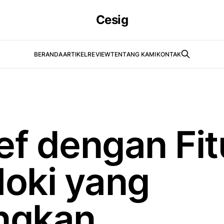
Cesig
BERANDA
ARTIKEL
REVIEW
TENTANG KAMI
KONTAK
ef dengan Fit
Hoki yang
ngkan