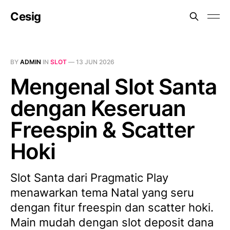
Cesig
BY
ADMIN
IN
SLOT
—
13 JUN 2026
Mengenal Slot Santa
dengan Keseruan
Freespin & Scatter
Hoki
Slot Santa dari Pragmatic Play
menawarkan tema Natal yang seru
dengan fitur freespin dan scatter hoki.
Main mudah dengan slot deposit dana