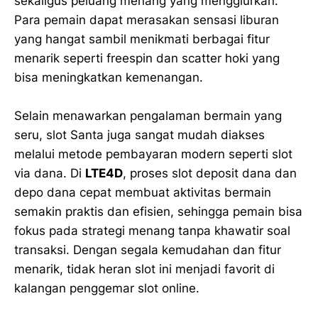
sekaligus peluang menang yang menggiurkan.
Para pemain dapat merasakan sensasi liburan
yang hangat sambil menikmati berbagai fitur
menarik seperti freespin dan scatter hoki yang
bisa meningkatkan kemenangan.
Selain menawarkan pengalaman bermain yang
seru, slot Santa juga sangat mudah diakses
melalui metode pembayaran modern seperti slot
via dana. Di
LTE4D
, proses slot deposit dana dan
depo dana cepat membuat aktivitas bermain
semakin praktis dan efisien, sehingga pemain bisa
fokus pada strategi menang tanpa khawatir soal
transaksi. Dengan segala kemudahan dan fitur
menarik, tidak heran slot ini menjadi favorit di
kalangan penggemar slot online.