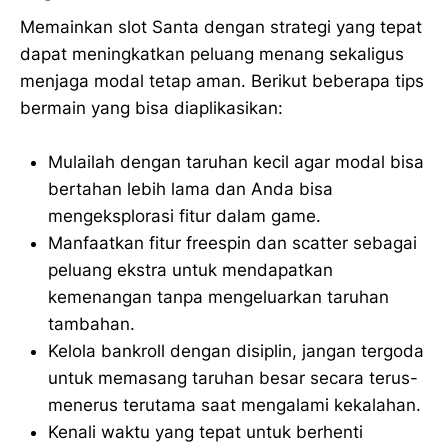
Memainkan slot Santa dengan strategi yang tepat
dapat meningkatkan peluang menang sekaligus
menjaga modal tetap aman. Berikut beberapa tips
bermain yang bisa diaplikasikan:
Mulailah dengan taruhan kecil agar modal bisa
bertahan lebih lama dan Anda bisa
mengeksplorasi fitur dalam game.
Manfaatkan fitur freespin dan scatter sebagai
peluang ekstra untuk mendapatkan
kemenangan tanpa mengeluarkan taruhan
tambahan.
Kelola bankroll dengan disiplin, jangan tergoda
untuk memasang taruhan besar secara terus-
menerus terutama saat mengalami kekalahan.
Kenali waktu yang tepat untuk berhenti