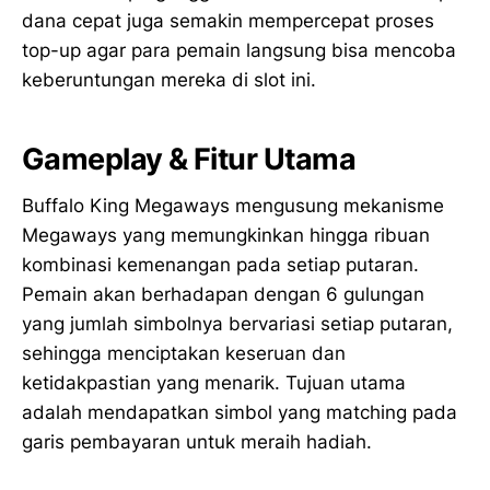
dana cepat juga semakin mempercepat proses
top-up agar para pemain langsung bisa mencoba
keberuntungan mereka di slot ini.
Gameplay & Fitur Utama
Buffalo King Megaways mengusung mekanisme
Megaways yang memungkinkan hingga ribuan
kombinasi kemenangan pada setiap putaran.
Pemain akan berhadapan dengan 6 gulungan
yang jumlah simbolnya bervariasi setiap putaran,
sehingga menciptakan keseruan dan
ketidakpastian yang menarik. Tujuan utama
adalah mendapatkan simbol yang matching pada
garis pembayaran untuk meraih hadiah.