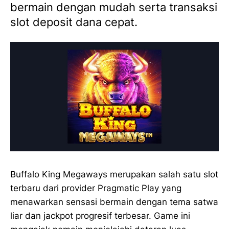
bermain dengan mudah serta transaksi
slot deposit dana cepat.
Buffalo King Megaways merupakan salah satu slot
terbaru dari provider Pragmatic Play yang
menawarkan sensasi bermain dengan tema satwa
liar dan jackpot progresif terbesar. Game ini