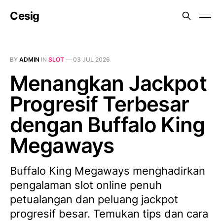
Cesig
BY
ADMIN
IN
SLOT
—
03 JUL 2026
Menangkan Jackpot
Progresif Terbesar
dengan Buffalo King
Megaways
Buffalo King Megaways menghadirkan
pengalaman slot online penuh
petualangan dan peluang jackpot
progresif besar. Temukan tips dan cara