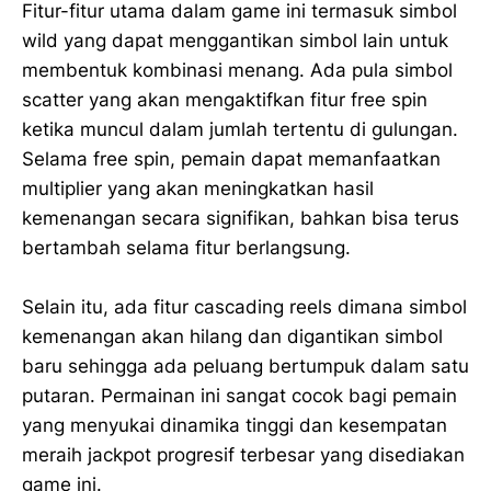
Fitur-fitur utama dalam game ini termasuk simbol
wild yang dapat menggantikan simbol lain untuk
membentuk kombinasi menang. Ada pula simbol
scatter yang akan mengaktifkan fitur free spin
ketika muncul dalam jumlah tertentu di gulungan.
Selama free spin, pemain dapat memanfaatkan
multiplier yang akan meningkatkan hasil
kemenangan secara signifikan, bahkan bisa terus
bertambah selama fitur berlangsung.
Selain itu, ada fitur cascading reels dimana simbol
kemenangan akan hilang dan digantikan simbol
baru sehingga ada peluang bertumpuk dalam satu
putaran. Permainan ini sangat cocok bagi pemain
yang menyukai dinamika tinggi dan kesempatan
meraih jackpot progresif terbesar yang disediakan
game ini.