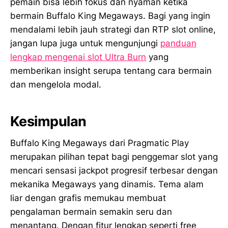
pemain bisa lebih fokus dan nyaman ketika
bermain Buffalo King Megaways. Bagi yang ingin
mendalami lebih jauh strategi dan RTP slot online,
jangan lupa juga untuk mengunjungi
panduan
lengkap mengenai slot Ultra Burn
yang
memberikan insight serupa tentang cara bermain
dan mengelola modal.
Kesimpulan
Buffalo King Megaways dari Pragmatic Play
merupakan pilihan tepat bagi penggemar slot yang
mencari sensasi jackpot progresif terbesar dengan
mekanika Megaways yang dinamis. Tema alam
liar dengan grafis memukau membuat
pengalaman bermain semakin seru dan
menantang. Dengan fitur lengkap seperti free