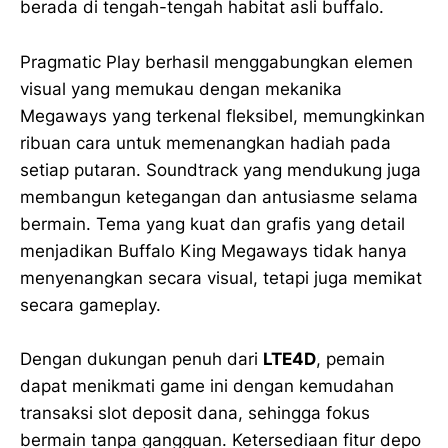
berada di tengah-tengah habitat asli buffalo.
Pragmatic Play berhasil menggabungkan elemen
visual yang memukau dengan mekanika
Megaways yang terkenal fleksibel, memungkinkan
ribuan cara untuk memenangkan hadiah pada
setiap putaran. Soundtrack yang mendukung juga
membangun ketegangan dan antusiasme selama
bermain. Tema yang kuat dan grafis yang detail
menjadikan Buffalo King Megaways tidak hanya
menyenangkan secara visual, tetapi juga memikat
secara gameplay.
Dengan dukungan penuh dari
LTE4D
, pemain
dapat menikmati game ini dengan kemudahan
transaksi slot deposit dana, sehingga fokus
bermain tanpa gangguan. Ketersediaan fitur depo