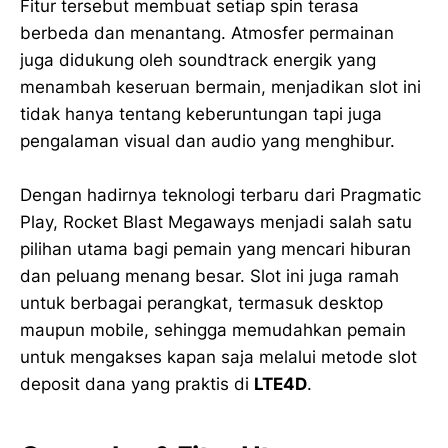
Fitur tersebut membuat setiap spin terasa
berbeda dan menantang. Atmosfer permainan
juga didukung oleh soundtrack energik yang
menambah keseruan bermain, menjadikan slot ini
tidak hanya tentang keberuntungan tapi juga
pengalaman visual dan audio yang menghibur.
Dengan hadirnya teknologi terbaru dari Pragmatic
Play, Rocket Blast Megaways menjadi salah satu
pilihan utama bagi pemain yang mencari hiburan
dan peluang menang besar. Slot ini juga ramah
untuk berbagai perangkat, termasuk desktop
maupun mobile, sehingga memudahkan pemain
untuk mengakses kapan saja melalui metode slot
deposit dana yang praktis di
LTE4D
.