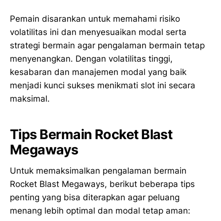
Pemain disarankan untuk memahami risiko
volatilitas ini dan menyesuaikan modal serta
strategi bermain agar pengalaman bermain tetap
menyenangkan. Dengan volatilitas tinggi,
kesabaran dan manajemen modal yang baik
menjadi kunci sukses menikmati slot ini secara
maksimal.
Tips Bermain Rocket Blast
Megaways
Untuk memaksimalkan pengalaman bermain
Rocket Blast Megaways, berikut beberapa tips
penting yang bisa diterapkan agar peluang
menang lebih optimal dan modal tetap aman: