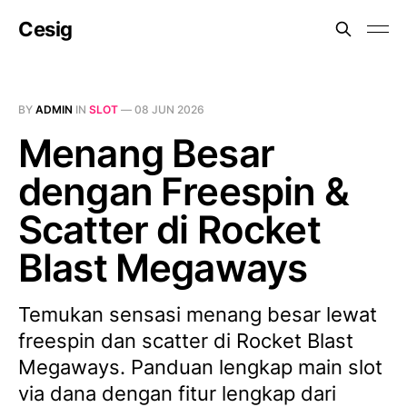
Cesig
BY
ADMIN
IN
SLOT
—
08 JUN 2026
Menang Besar
dengan Freespin &
Scatter di Rocket
Blast Megaways
Temukan sensasi menang besar lewat
freespin dan scatter di Rocket Blast
Megaways. Panduan lengkap main slot
via dana dengan fitur lengkap dari