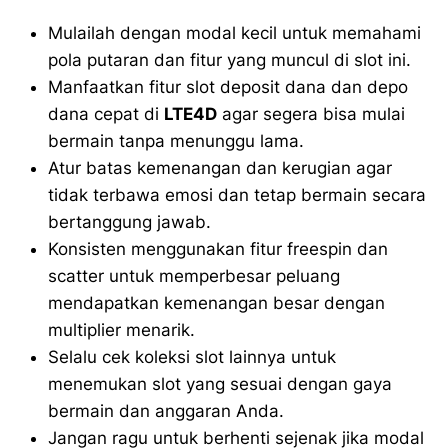
Mulailah dengan modal kecil untuk memahami
pola putaran dan fitur yang muncul di slot ini.
Manfaatkan fitur slot deposit dana dan depo
dana cepat di
LTE4D
agar segera bisa mulai
bermain tanpa menunggu lama.
Atur batas kemenangan dan kerugian agar
tidak terbawa emosi dan tetap bermain secara
bertanggung jawab.
Konsisten menggunakan fitur freespin dan
scatter untuk memperbesar peluang
mendapatkan kemenangan besar dengan
multiplier menarik.
Selalu cek koleksi slot lainnya untuk
menemukan slot yang sesuai dengan gaya
bermain dan anggaran Anda.
Jangan ragu untuk berhenti sejenak jika modal