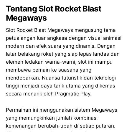
Tentang Slot Rocket Blast
Megaways
Slot Rocket Blast Megaways mengusung tema
petualangan luar angkasa dengan visual animasi
modern dan efek suara yang dinamis. Dengan
latar belakang roket yang siap lepas landas dan
elemen ledakan warna-warni, slot ini mampu
membawa pemain ke suasana yang
mendebarkan. Nuansa futuristik dan teknologi
tinggi menjadi daya tarik utama yang dikemas
secara menarik oleh Pragmatic Play.
Permainan ini menggunakan sistem Megaways
yang memungkinkan jumlah kombinasi
kemenangan berubah-ubah di setiap putaran.