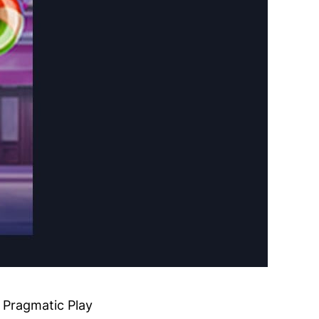
 Pragmatic Play