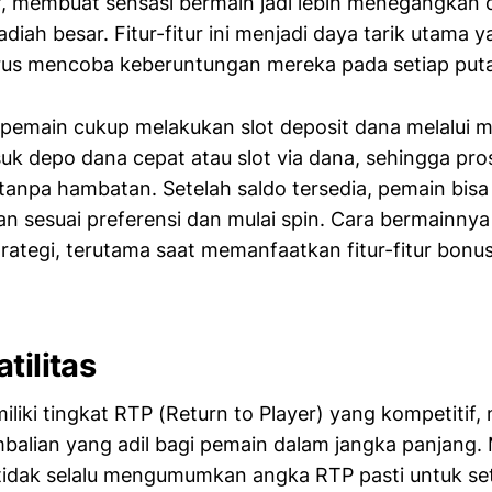
f, membuat sensasi bermain jadi lebih menegangkan 
diah besar. Fitur-fitur ini menjadi daya tarik utama
erus mencoba keberuntungan mereka pada setiap put
 pemain cukup melakukan slot deposit dana melalui 
suk depo dana cepat atau slot via dana, sehingga pro
 tanpa hambatan. Setelah saldo tersedia, pemain bis
n sesuai preferensi dan mulai spin. Cara bermainny
ategi, terutama saat memanfaatkan fitur-fitur bonus
.
tilitas
miliki tingkat RTP (Return to Player) yang kompetitif
alian yang adil bagi pemain dalam jangka panjang.
tidak selalu mengumumkan angka RTP pasti untuk seti