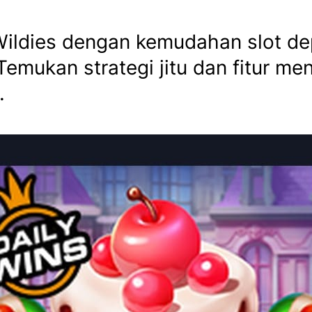
Wildies dengan kemudahan slot de
mukan strategi jitu dan fitur men
.