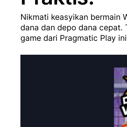
Nikmati keasyikan bermain 
dana dan depo dana cepat. Te
game dari Pragmatic Play ini