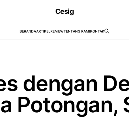
Cesig
BERANDA
ARTIKEL
REVIEW
TENTANG KAMI
KONTAK
es dengan De
a Potongan, 