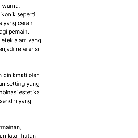
h warna,
konik seperti
s yang cerah
agi pemain.
 efek alam yang
njadi referensi
h dinikmati oleh
n setting yang
mbinasi estetika
sendiri yang
rmainan,
an latar hutan