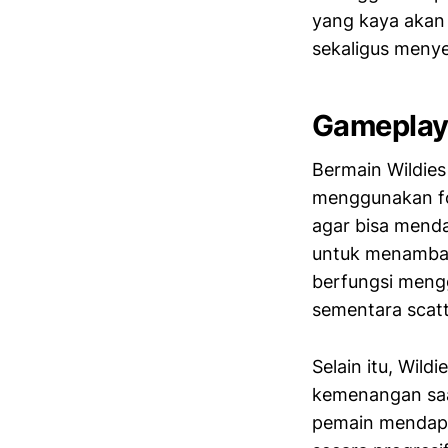
yang kaya akan
sekaligus meny
Gameplay 
Bermain Wildies 
menggunakan fo
agar bisa menda
untuk menambah
berfungsi meng
sementara scatt
Selain itu, Wil
kemenangan saat
pemain mendapa