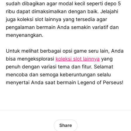
sudah dibagikan agar modal kecil seperti depo 5
ribu dapat dimaksimalkan dengan baik. Jelajahi
juga koleksi slot lainnya yang tersedia agar
pengalaman bermain Anda semakin variatif dan
menyenangkan.
Untuk melihat berbagai opsi game seru lain, Anda
bisa mengeksplorasi
koleksi slot lainnya
yang
penuh dengan variasi tema dan fitur. Selamat
mencoba dan semoga keberuntungan selalu
menyertai Anda saat bermain Legend of Perseus!
Share