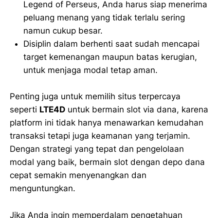
Legend of Perseus, Anda harus siap menerima
peluang menang yang tidak terlalu sering
namun cukup besar.
Disiplin dalam berhenti saat sudah mencapai
target kemenangan maupun batas kerugian,
untuk menjaga modal tetap aman.
Penting juga untuk memilih situs terpercaya
seperti
LTE4D
untuk bermain slot via dana, karena
platform ini tidak hanya menawarkan kemudahan
transaksi tetapi juga keamanan yang terjamin.
Dengan strategi yang tepat dan pengelolaan
modal yang baik, bermain slot dengan depo dana
cepat semakin menyenangkan dan
menguntungkan.
Jika Anda ingin memperdalam pengetahuan