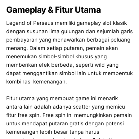
Gameplay & Fitur Utama
Legend of Perseus memiliki gameplay slot klasik
dengan susunan lima gulungan dan sejumlah garis
pembayaran yang menawarkan berbagai peluang
menang. Dalam setiap putaran, pemain akan
menemukan simbol-simbol khusus yang
memberikan efek berbeda, seperti wild yang
dapat menggantikan simbol lain untuk membentuk
kombinasi kemenangan.
Fitur utama yang membuat game ini menarik
antara lain adalah adanya scatter yang memicu
fitur free spin. Free spin ini memungkinkan pemain
untuk mendapat putaran gratis dengan potensi
kemenangan lebih besar tanpa harus