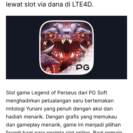
lewat slot via dana di LTE4D.
Slot game Legend of Perseus dari PG Soft
menghadirkan petualangan seru bertemakan
mitologi Yunani yang penuh dengan aksi dan
hadiah menarik. Dengan grafis yang memukau
dan gameplay menarik, game ini menjadi pilihan
favorit bagi para pecinta slot online. Bagi pemain