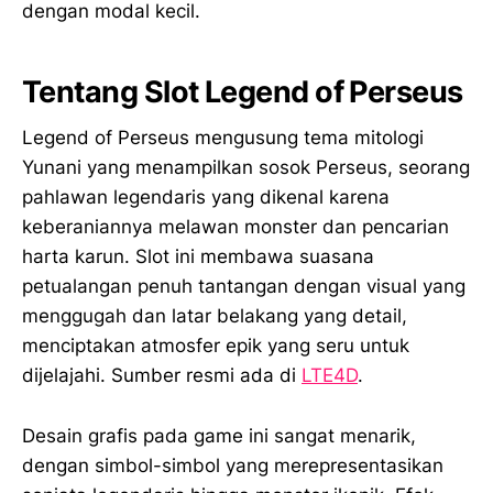
dengan modal kecil.
Tentang Slot Legend of Perseus
Legend of Perseus mengusung tema mitologi
Yunani yang menampilkan sosok Perseus, seorang
pahlawan legendaris yang dikenal karena
keberaniannya melawan monster dan pencarian
harta karun. Slot ini membawa suasana
petualangan penuh tantangan dengan visual yang
menggugah dan latar belakang yang detail,
menciptakan atmosfer epik yang seru untuk
dijelajahi. Sumber resmi ada di
LTE4D
.
Desain grafis pada game ini sangat menarik,
dengan simbol-simbol yang merepresentasikan