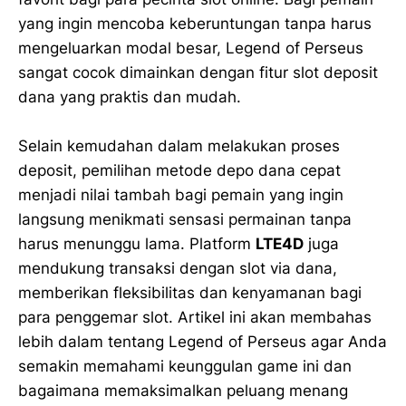
yang ingin mencoba keberuntungan tanpa harus
mengeluarkan modal besar, Legend of Perseus
sangat cocok dimainkan dengan fitur slot deposit
dana yang praktis dan mudah.
Selain kemudahan dalam melakukan proses
deposit, pemilihan metode depo dana cepat
menjadi nilai tambah bagi pemain yang ingin
langsung menikmati sensasi permainan tanpa
harus menunggu lama. Platform
LTE4D
juga
mendukung transaksi dengan slot via dana,
memberikan fleksibilitas dan kenyamanan bagi
para penggemar slot. Artikel ini akan membahas
lebih dalam tentang Legend of Perseus agar Anda
semakin memahami keunggulan game ini dan
bagaimana memaksimalkan peluang menang