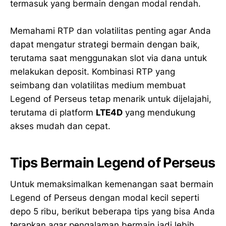
termasuk yang bermain dengan modal rendah.
Memahami RTP dan volatilitas penting agar Anda
dapat mengatur strategi bermain dengan baik,
terutama saat menggunakan slot via dana untuk
melakukan deposit. Kombinasi RTP yang
seimbang dan volatilitas medium membuat
Legend of Perseus tetap menarik untuk dijelajahi,
terutama di platform
LTE4D
yang mendukung
akses mudah dan cepat.
Tips Bermain Legend of Perseus
Untuk memaksimalkan kemenangan saat bermain
Legend of Perseus dengan modal kecil seperti
depo 5 ribu, berikut beberapa tips yang bisa Anda
terapkan agar pengalaman bermain jadi lebih