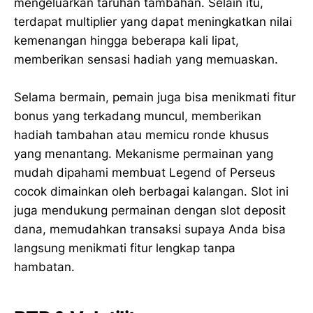
mengeluarkan taruhan tambahan. Selain itu,
terdapat multiplier yang dapat meningkatkan nilai
kemenangan hingga beberapa kali lipat,
memberikan sensasi hadiah yang memuaskan.
Selama bermain, pemain juga bisa menikmati fitur
bonus yang terkadang muncul, memberikan
hadiah tambahan atau memicu ronde khusus
yang menantang. Mekanisme permainan yang
mudah dipahami membuat Legend of Perseus
cocok dimainkan oleh berbagai kalangan. Slot ini
juga mendukung permainan dengan slot deposit
dana, memudahkan transaksi supaya Anda bisa
langsung menikmati fitur lengkap tanpa
hambatan.