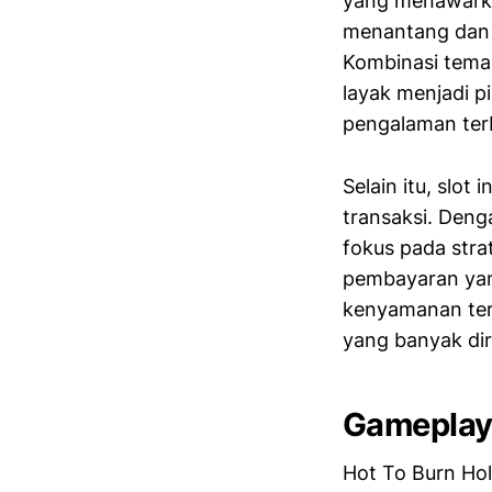
yang menawarka
menantang dan 
Kombinasi tema 
layak menjadi pi
pengalaman ter
Selain itu, slo
transaksi. Deng
fokus pada stra
pembayaran yang
kenyamanan ters
yang banyak di
Gameplay 
Hot To Burn Ho