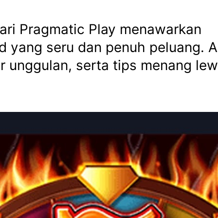
dari Pragmatic Play menawarkan
d yang seru dan penuh peluang. Ar
r unggulan, serta tips menang lew