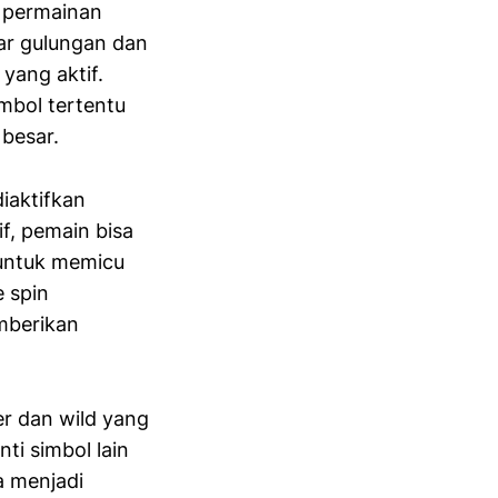
n permainan
ar gulungan dan
yang aktif.
bol tertentu
besar.
iaktifkan
f, pemain bisa
 untuk memicu
e spin
emberikan
er dan wild yang
i simbol lain
 menjadi