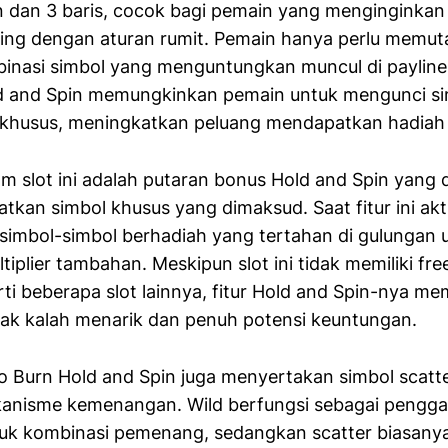
n dan 3 baris, cocok bagi pemain yang menginginka
sing dengan aturan rumit. Pemain hanya perlu memut
nasi simbol yang menguntungkan muncul di payline 
 and Spin memungkinkan pemain untuk mengunci sim
 khusus, meningkatkan peluang mendapatkan hadiah 
am slot ini adalah putaran bonus Hold and Spin yang d
kan simbol khusus yang dimaksud. Saat fitur ini akti
imbol-simbol berhadiah yang tertahan di gulungan
tiplier tambahan. Meskipun slot ini tidak memiliki fre
erti beberapa slot lainnya, fitur Hold and Spin-nya m
dak kalah menarik dan penuh potensi keuntungan.
 To Burn Hold and Spin juga menyertakan simbol scatt
anisme kemenangan. Wild berfungsi sebagai penggant
k kombinasi pemenang, sedangkan scatter biasanya