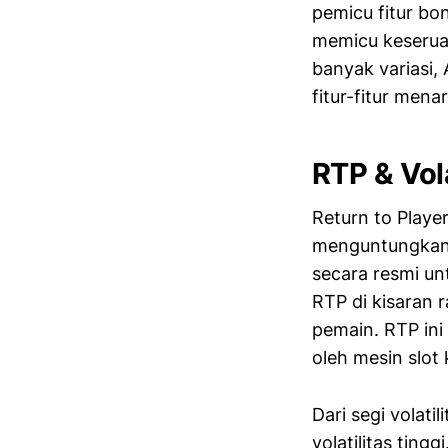
pemicu fitur bo
memicu keserua
banyak variasi,
fitur-fitur men
RTP & Vola
Return to Playe
menguntungkan,
secara resmi un
RTP di kisaran 
pemain. RTP in
oleh mesin slot
Dari segi volati
volatilitas tin