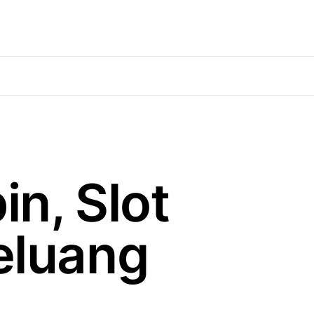
in, Slot
eluang