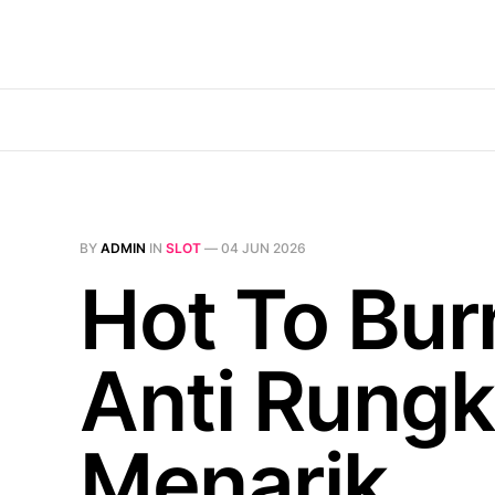
BY
ADMIN
IN
SLOT
—
04 JUN 2026
Hot To Bur
Anti Rung
Menarik