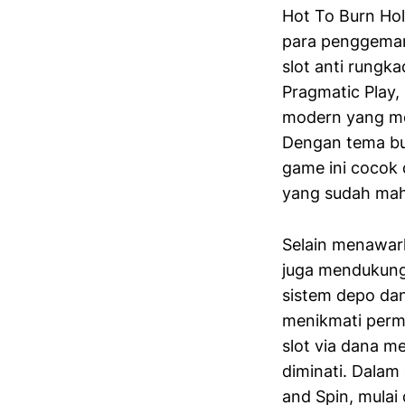
Hot To Burn Hol
para penggemar
slot anti rung
Pragmatic Play,
modern yang me
Dengan tema bu
game ini cocok
yang sudah mah
Selain menawar
juga mendukung
sistem depo dan
menikmati perm
slot via dana m
diminati. Dalam 
and Spin, mulai