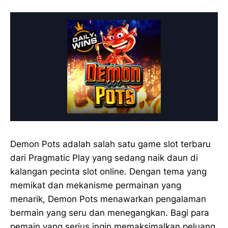
Demon Pots adalah salah satu game slot terbaru
dari Pragmatic Play yang sedang naik daun di
kalangan pecinta slot online. Dengan tema yang
memikat dan mekanisme permainan yang
menarik, Demon Pots menawarkan pengalaman
bermain yang seru dan menegangkan. Bagi para
pemain yang serius ingin memaksimalkan peluang