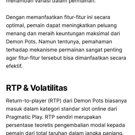
menambah variasi dalam permainan.
Dengan memanfaatkan fitur-fitur ini secara
optimal, pemain dapat meningkatkan peluang
menang dan meraih keuntungan maksimal dari
Demon Pots. Namun tentunya, pemahaman
terhadap mekanisme permainan sangat penting
agar fitur-fitur tersebut bisa dimanfaatkan secara
efektif.
RTP & Volatilitas
Return-to-player (RTP) dari Demon Pots biasanya
masuk dalam kategori standar slot online dari
Pragmatic Play. RTP sendiri merupakan
persentase teoretis pengembalian modal kepada
pemain dari total taruhan dalam jangka panjang.