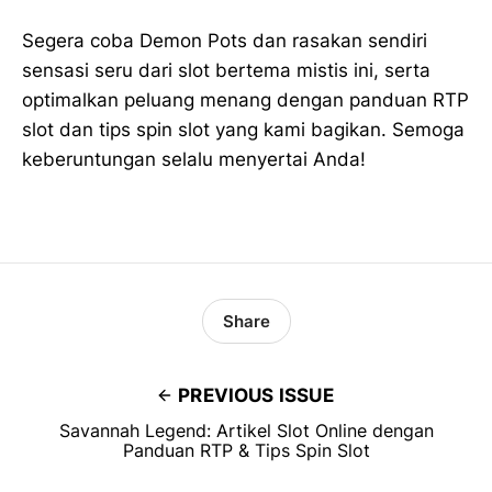
Segera coba Demon Pots dan rasakan sendiri
sensasi seru dari slot bertema mistis ini, serta
optimalkan peluang menang dengan panduan RTP
slot dan tips spin slot yang kami bagikan. Semoga
keberuntungan selalu menyertai Anda!
Share
PREVIOUS ISSUE
Savannah Legend: Artikel Slot Online dengan
Panduan RTP & Tips Spin Slot