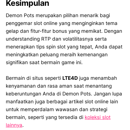
Kesimpulan
Demon Pots merupakan pilihan menarik bagi
penggemar slot online yang menginginkan tema
gelap dan fitur-fitur bonus yang memikat. Dengan
understanding RTP dan volatilitasnya serta
menerapkan tips spin slot yang tepat, Anda dapat
meningkatkan peluang meraih kemenangan
signifikan saat bermain game ini.
Bermain di situs seperti
LTE4D
juga menambah
kenyamanan dan rasa aman saat menantang
keberuntungan Anda di Demon Pots. Jangan lupa
manfaatkan juga berbagai artikel slot online lain
untuk memperdalam wawasan dan strategi
bermain, seperti yang tersedia di
koleksi slot
lainnya
.