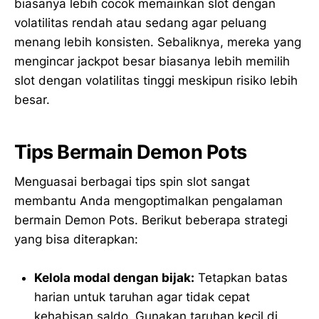
biasanya lebih cocok memainkan slot dengan
volatilitas rendah atau sedang agar peluang
menang lebih konsisten. Sebaliknya, mereka yang
mengincar jackpot besar biasanya lebih memilih
slot dengan volatilitas tinggi meskipun risiko lebih
besar.
Tips Bermain Demon Pots
Menguasai berbagai tips spin slot sangat
membantu Anda mengoptimalkan pengalaman
bermain Demon Pots. Berikut beberapa strategi
yang bisa diterapkan:
Kelola modal dengan bijak:
Tetapkan batas
harian untuk taruhan agar tidak cepat
kehabisan saldo. Gunakan taruhan kecil di