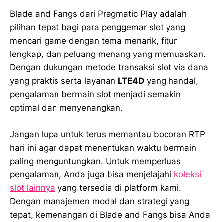
Blade and Fangs dari Pragmatic Play adalah
pilihan tepat bagi para penggemar slot yang
mencari game dengan tema menarik, fitur
lengkap, dan peluang menang yang memuaskan.
Dengan dukungan metode transaksi slot via dana
yang praktis serta layanan
LTE4D
yang handal,
pengalaman bermain slot menjadi semakin
optimal dan menyenangkan.
Jangan lupa untuk terus memantau bocoran RTP
hari ini agar dapat menentukan waktu bermain
paling menguntungkan. Untuk memperluas
pengalaman, Anda juga bisa menjelajahi
koleksi
slot lainnya
yang tersedia di platform kami.
Dengan manajemen modal dan strategi yang
tepat, kemenangan di Blade and Fangs bisa Anda