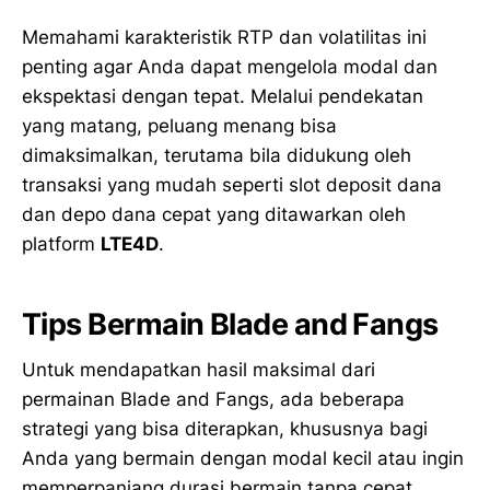
Memahami karakteristik RTP dan volatilitas ini
penting agar Anda dapat mengelola modal dan
ekspektasi dengan tepat. Melalui pendekatan
yang matang, peluang menang bisa
dimaksimalkan, terutama bila didukung oleh
transaksi yang mudah seperti slot deposit dana
dan depo dana cepat yang ditawarkan oleh
platform
LTE4D
.
Tips Bermain Blade and Fangs
Untuk mendapatkan hasil maksimal dari
permainan Blade and Fangs, ada beberapa
strategi yang bisa diterapkan, khususnya bagi
Anda yang bermain dengan modal kecil atau ingin
memperpanjang durasi bermain tanpa cepat