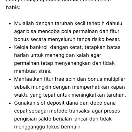
habis:
Mulailah dengan taruhan kecil terlebih dahulu
agar bisa mencoba pola permainan dan fitur
bonus secara menyeluruh tanpa risiko besar.
Kelola bankroll dengan ketat, tetapkan batas
harian untuk menang dan kalah agar
permainan tetap menyenangkan dan tidak
membuat stres.
Manfaatkan fitur free spin dan bonus multiplier
sebaik mungkin dengan memperhatikan kapan
waktu yang tepat untuk meningkatkan taruhan.
Gunakan slot deposit dana dan depo dana
cepat sebagai metode transaksi agar proses
pengisian saldo berjalan lancar dan tidak
mengganggu fokus bermain.