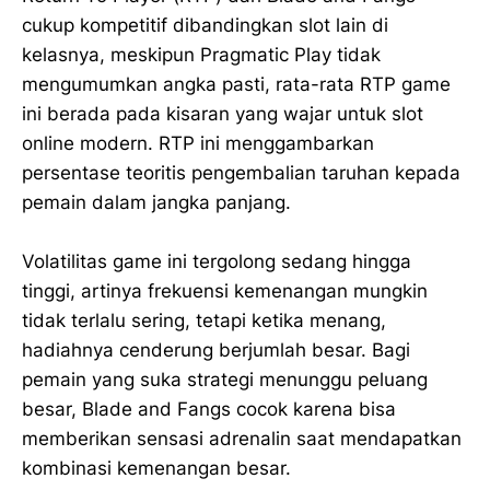
cukup kompetitif dibandingkan slot lain di
kelasnya, meskipun Pragmatic Play tidak
mengumumkan angka pasti, rata-rata RTP game
ini berada pada kisaran yang wajar untuk slot
online modern. RTP ini menggambarkan
persentase teoritis pengembalian taruhan kepada
pemain dalam jangka panjang.
Volatilitas game ini tergolong sedang hingga
tinggi, artinya frekuensi kemenangan mungkin
tidak terlalu sering, tetapi ketika menang,
hadiahnya cenderung berjumlah besar. Bagi
pemain yang suka strategi menunggu peluang
besar, Blade and Fangs cocok karena bisa
memberikan sensasi adrenalin saat mendapatkan
kombinasi kemenangan besar.